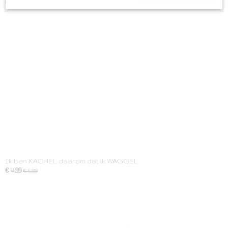
€ 4,99
Ik ben KACHEL daarom dat ik WAGGEL
€ 4,99
€ 5,99