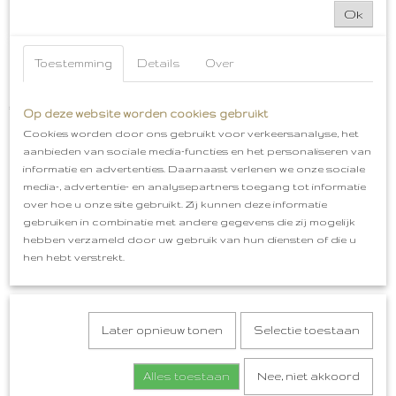
Ok
Toestemming
Details
Over
Bossche Bollen Embleem Oeteldonk
€ 5,99
Op deze website worden cookies gebruikt
Cookies worden door ons gebruikt voor verkeersanalyse, het
aanbieden van sociale media-functies en het personaliseren van
informatie en advertenties. Daarnaast verlenen we onze sociale
media-, advertentie- en analysepartners toegang tot informatie
over hoe u onze site gebruikt. Zij kunnen deze informatie
gebruiken in combinatie met andere gegevens die zij mogelijk
hebben verzameld door uw gebruik van hun diensten of die u
hen hebt verstrekt.
Later opnieuw tonen
Selectie toestaan
Alles toestaan
Nee, niet akkoord
Oeteldonk Horen Zien Zwijgen, Heure Zien Oewe Bek Houwe