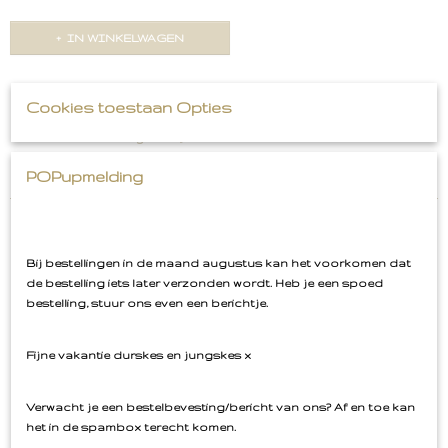
IN WINKELWAGEN
Omschrijving
Cookies toestaan Opties
Roze Stout Bunny Konijn
POPupmelding
Konijntje
Bij bestellingen in de maand augustus kan het voorkomen dat
de bestelling iets later verzonden wordt. Heb je een spoed
Ook interessant
bestelling, stuur ons even een berichtje.
Fijne vakantie durskes en jungskes x
Verwacht je een bestelbevesting/bericht van ons? Af en toe kan
het in de spambox terecht komen.