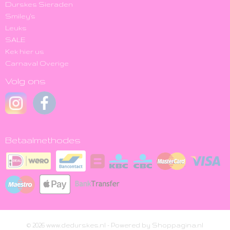
Durskes Sieraden
Smiley's
Leuks
SALE
Kek hier us
Carnaval Overige
Volg ons
Betaalmethodes
© 2026 www.dedurskes.nl - Powered by Shoppagina.nl