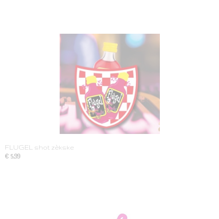
FLUGEL shot zèkske
€ 5,99