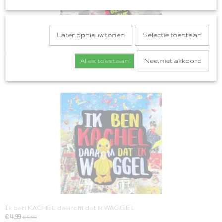
Later opnieuw tonen
Selectie toestaan
Oeteldonk Horen Zien Zwijgen, Heure Zien Oewe Bek Houwe
€ 4,99
Alles toestaan
Nee, niet akkoord
Ik ben KACHEL daarom dat ik WAGGEL
€ 4,99
€ 5,99