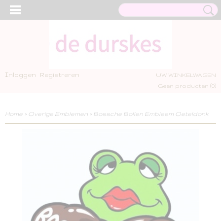
Inloggen
Registreren
UW WINKELWAGEN
Geen producten
(0)
Home
>
Overige Emblemen
>
Bossche Bollen Embleem Oeteldonk