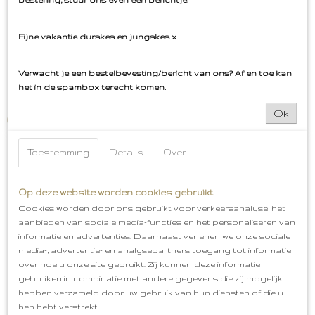
bestelling, stuur ons even een berichtje.
Kijk ook voor onze Bossche Bollen pin!
Fijne vakantie durskes en jungskes x
Bekend van TV! Het Bossche bollen embleem
Verwacht je een bestelbevesting/bericht van ons? Af en toe kan
het in de spambox terecht komen.
Leuk als cadeautje!
De Bosschebol oftewel sjekladebol
Ok
(chocoladebol) Kijk ook voor onze Bossche Bollen pin!
Toestemming
Details
Over
Op deze website worden cookies gebruikt
Ook interessant
Cookies worden door ons gebruikt voor verkeersanalyse, het
aanbieden van sociale media-functies en het personaliseren van
informatie en advertenties. Daarnaast verlenen we onze sociale
media-, advertentie- en analysepartners toegang tot informatie
over hoe u onze site gebruikt. Zij kunnen deze informatie
gebruiken in combinatie met andere gegevens die zij mogelijk
hebben verzameld door uw gebruik van hun diensten of die u
hen hebt verstrekt.