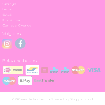
Smiley's
Leuks
SALE
Kek hier us
Carnaval Overige
Volg ons
Betaalmethodes
© 2026 www.dedurskes.nl - Powered by Shoppagina.nl