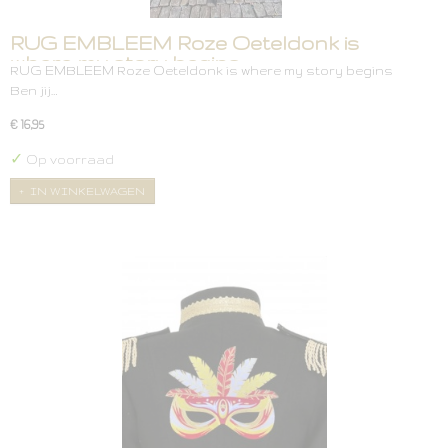
RUG EMBLEEM Roze Oeteldonk is
where my story begins
RUG EMBLEEM Roze Oeteldonk is where my story begins
Ben jij…
€ 16,95
✓
Op voorraad
IN WINKELWAGEN