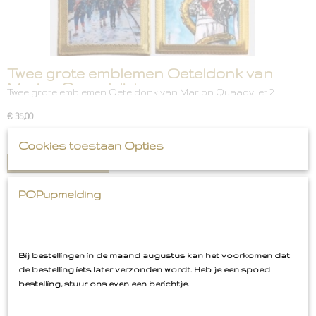
Twee grote emblemen Oeteldonk van
Marion Quaadvliet
Twee grote emblemen Oeteldonk van Marion Quaadvliet 2…
€ 35,00
✓
Op voorraad
Cookies toestaan Opties
IN WINKELWAGEN
POPupmelding
LIMITED
Bij bestellingen in de maand augustus kan het voorkomen dat
de bestelling iets later verzonden wordt. Heb je een spoed
bestelling, stuur ons even een berichtje.