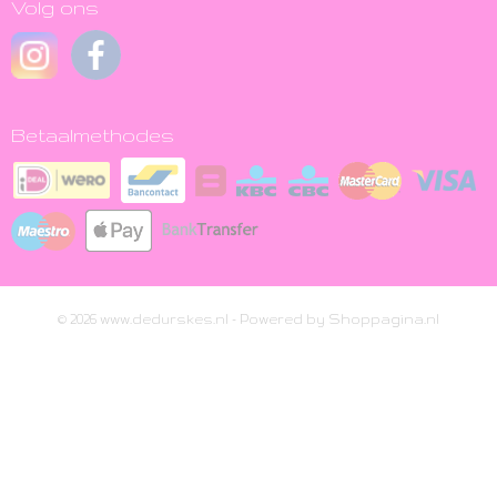
Volg ons
Betaalmethodes
© 2026 www.dedurskes.nl - Powered by Shoppagina.nl