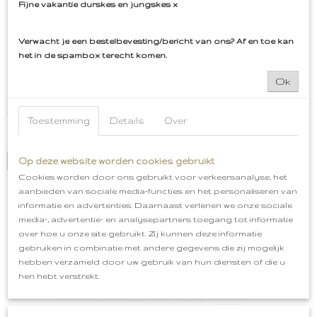
Fijne vakantie durskes en jungskes x
Verwacht je een bestelbevesting/bericht van ons? Af en toe kan
Oeteldonk Rugembleem Snoopy
het in de spambox terecht komen.
Oeteldonk Rugembleem Snoopy LIMITED embleem Hoe leuk is
Ok
dit…
€ 18,99
Toestemming
Details
Over
✓
Op voorraad
IN WINKELWAGEN
Op deze website worden cookies gebruikt
Cookies worden door ons gebruikt voor verkeersanalyse, het
aanbieden van sociale media-functies en het personaliseren van
informatie en advertenties. Daarnaast verlenen we onze sociale
media-, advertentie- en analysepartners toegang tot informatie
over hoe u onze site gebruikt. Zij kunnen deze informatie
gebruiken in combinatie met andere gegevens die zij mogelijk
hebben verzameld door uw gebruik van hun diensten of die u
hen hebt verstrekt.