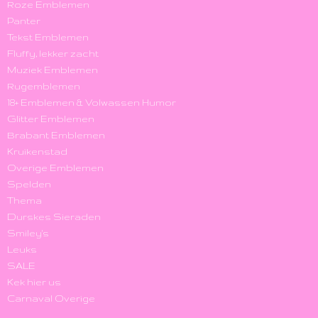
Roze Emblemen
Panter
Tekst Emblemen
Fluffy, lekker zacht
Muziek Emblemen
Rugemblemen
18+ Emblemen & Volwassen Humor
Glitter Emblemen
Brabant Emblemen
Kruikenstad
Overige Emblemen
Spelden
Thema
Durskes Sieraden
Smiley's
Leuks
SALE
Kek hier us
Carnaval Overige