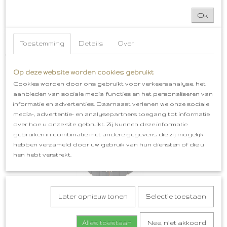
Ok
Oeteldonkse Armband
Oeteldonkse Armband Past altijd door het elastiek. In de…
Toestemming
Details
Over
€ 4,99
✘
Op deze website worden cookies gebruikt
Niet op voorraad
Cookies worden door ons gebruikt voor verkeersanalyse, het
aanbieden van sociale media-functies en het personaliseren van
informatie en advertenties. Daarnaast verlenen we onze sociale
media-, advertentie- en analysepartners toegang tot informatie
over hoe u onze site gebruikt. Zij kunnen deze informatie
gebruiken in combinatie met andere gegevens die zij mogelijk
hebben verzameld door uw gebruik van hun diensten of die u
hen hebt verstrekt.
Later opnieuw tonen
Selectie toestaan
Alles toestaan
Nee, niet akkoord