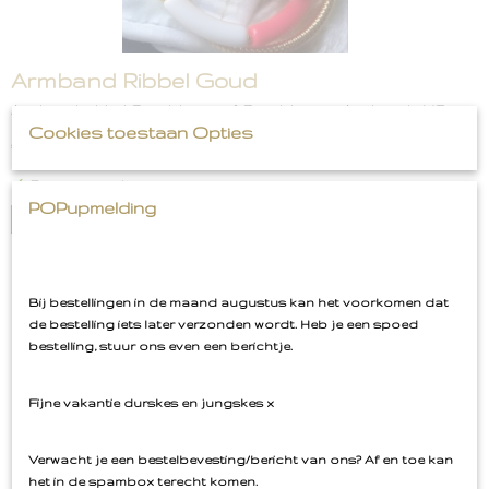
Armband Ribbel Goud
Armband Ribbel Goud Je krijgt 1 Goudkleurige Armband RVS
Cookies toestaan Opties
€ 18,99
✓
Op voorraad
POPupmelding
IN WINKELWAGEN
Uitverkocht
Bij bestellingen in de maand augustus kan het voorkomen dat
de bestelling iets later verzonden wordt. Heb je een spoed
bestelling, stuur ons even een berichtje.
Fijne vakantie durskes en jungskes x
Verwacht je een bestelbevesting/bericht van ons? Af en toe kan
het in de spambox terecht komen.