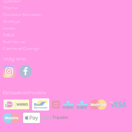
Spelden
Thema
Durskes Sieraden
Smiley's
Leuks
SALE
Kek hier us
Carnaval Overige
Volg ons
Betaalmethodes