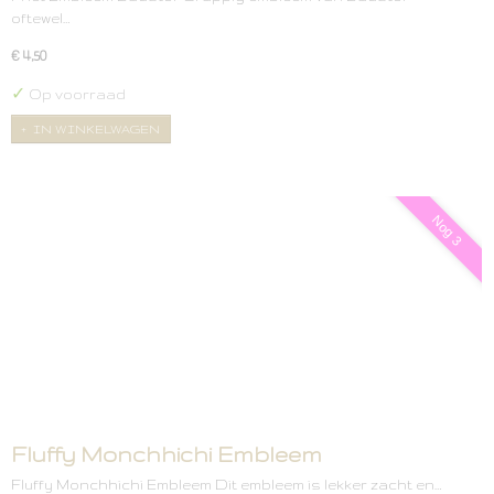
oftewel…
€ 4,50
✓
Op voorraad
IN WINKELWAGEN
Nog 3
Fluffy Monchhichi Embleem
Fluffy Monchhichi Embleem Dit embleem is lekker zacht en…