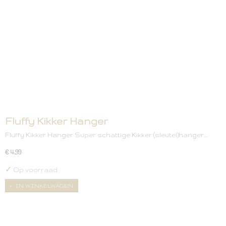
Fluffy Kikker Hanger
Fluffy Kikker Hanger Super schattige Kikker (sleutel)hanger.…
€ 4,99
✓
Op voorraad
IN WINKELWAGEN