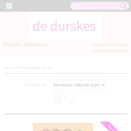
Inloggen
Registreren
UW WINKELWAGEN
Geen producten
(0)
Home
>
Fluffy, lekker zacht
Sorteer op:
1
2
»
Pre-order