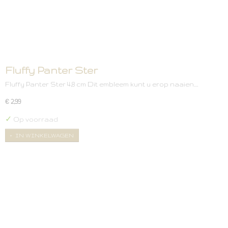
Fluffy Panter Ster
Fluffy Panter Ster 4,8 cm Dit embleem kunt u erop naaien.…
€ 2,99
✓
Op voorraad
IN WINKELWAGEN