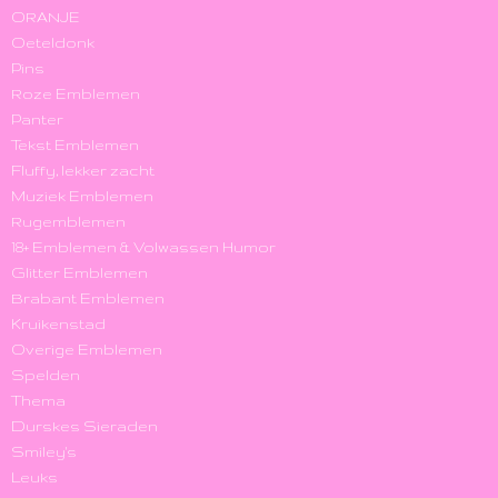
ORANJE
Oeteldonk
Pins
Roze Emblemen
Panter
Tekst Emblemen
Fluffy, lekker zacht
Muziek Emblemen
Rugemblemen
18+ Emblemen & Volwassen Humor
Glitter Emblemen
Brabant Emblemen
Kruikenstad
Overige Emblemen
Spelden
Thema
Durskes Sieraden
Smiley's
Leuks