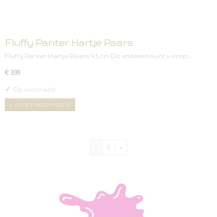
Fluffy Panter Hartje Paars
Fluffy Panter Hartje Paars 4,5 cm Dit embleem kunt u erop…
€ 3,99
✓
Op voorraad
IN WINKELWAGEN
1
2
»