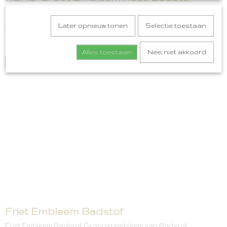
XOXO Groot Embleem Roze Badstof 13 x 5,5 cm Dit embleem kun…
Later opnieuw tonen
Selectie toestaan
€ 4,99
✓
Op voorraad
Alles toestaan
Nee, niet akkoord
IN WINKELWAGEN
Friet Embleem Badstof
Friet Embleem Badstof Grappig embleem van Badstof