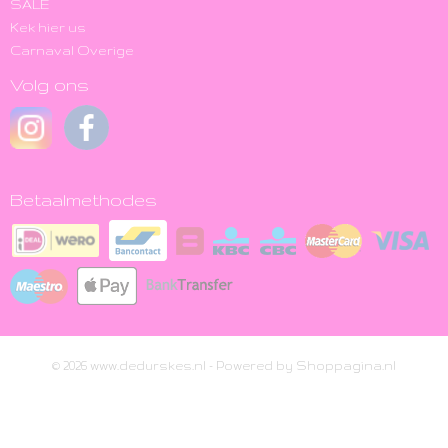
SALE
Kek hier us
Carnaval Overige
Volg ons
Betaalmethodes
© 2026 www.dedurskes.nl - Powered by Shoppagina.nl