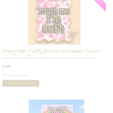
Pre-order Fluffy (bont) embleem Touch
me I'm soft
Pre-order Fluffy (bont) embleem Touch me I'm soft Lekker…
€ 5,99
✓
Op voorraad
IN WINKELWAGEN