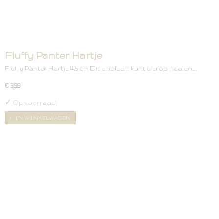
Fluffy Panter Hartje
Fluffy Panter Hartje 4,5 cm Dit embleem kunt u erop naaien.…
€ 3,99
✓
Op voorraad
IN WINKELWAGEN