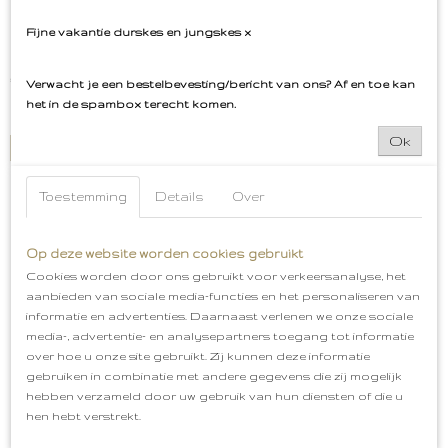
Oeteldonk Badstof Emblemen Smiley
Fijne vakantie durskes en jungskes x
Oeteldonk Badstof Emblemen Smiley Set van 3 stuks. 1x rood…
€ 4,99
Verwacht je een bestelbevesting/bericht van ons? Af en toe kan
het in de spambox terecht komen.
✓
Op voorraad
Ok
IN WINKELWAGEN
Toestemming
Details
Over
Op deze website worden cookies gebruikt
Cookies worden door ons gebruikt voor verkeersanalyse, het
aanbieden van sociale media-functies en het personaliseren van
informatie en advertenties. Daarnaast verlenen we onze sociale
media-, advertentie- en analysepartners toegang tot informatie
over hoe u onze site gebruikt. Zij kunnen deze informatie
gebruiken in combinatie met andere gegevens die zij mogelijk
hebben verzameld door uw gebruik van hun diensten of die u
hen hebt verstrekt.
XOXO Groot Embleem Roze Badstof