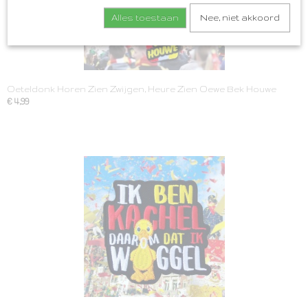
Alles toestaan
Nee, niet akkoord
Oeteldonk Horen Zien Zwijgen, Heure Zien Oewe Bek Houwe
€ 4,99