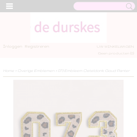
Inloggen
Registreren
UW WINKELWAGEN
Geen producten
(0)
Home
>
Overige Emblemen
>
073 Embleem Oeteldonk Goud Panter