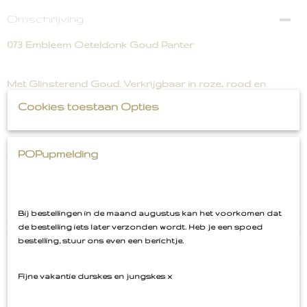
Omschrijving
073 Embleem Oeteldonk Goud Panter
Met Glinsterend Goud. Verkrijgbaar in roze, rood en
panter. Staat ook geweldig op bijvoorbeeld je T-shirt,
Cookies toestaan Opties
Spijkerjack.
Afmeting: 5,7 cm hoog
POPupmelding
Product niet op voorraad of niet voldoende? Stuur ons
een bericht via het contactformulier, v
aak kunnen we het
Bij bestellingen in de maand augustus kan het voorkomen dat
voor je regelen!
de bestelling iets later verzonden wordt. Heb je een spoed
bestelling, stuur ons even een berichtje.
Fijne vakantie durskes en jungskes x
Ook interessant