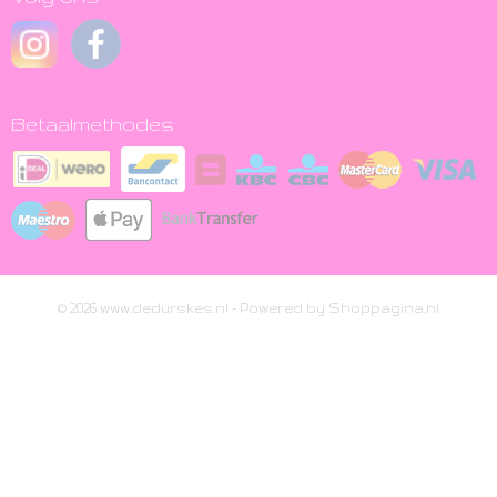
Betaalmethodes
© 2026 www.dedurskes.nl - Powered by Shoppagina.nl