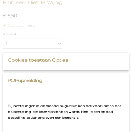
Embleem Niet Te Wijnig
€ 5,50
✓
Op voorraad
Aantal
Cookies toestaan Opties
IN WINKELWAGEN
Omschrijving
POPupmelding
Embleem Niet Te Wijnig
Voor de wijnliefhebbers... embleem "niet te wijnig"
Bij bestellingen in de maand augustus kan het voorkomen dat
de bestelling iets later verzonden wordt. Heb je een spoed
bestelling, stuur ons even een berichtje.
8,5 cm hoog