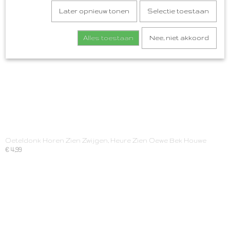
Later opnieuw tonen
Selectie toestaan
Alles toestaan
Nee, niet akkoord
Oeteldonk Horen Zien Zwijgen, Heure Zien Oewe Bek Houwe
€ 4,99