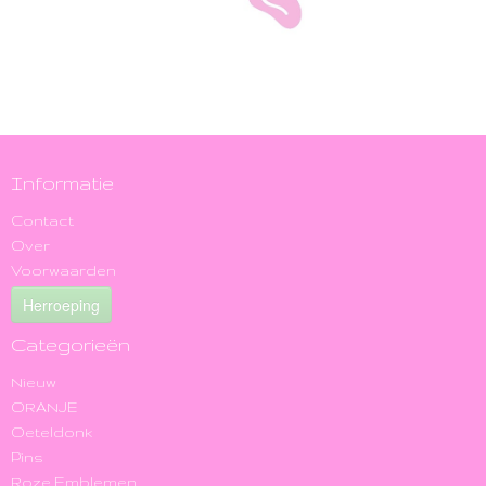
Informatie
Contact
Over
Voorwaarden
Herroeping
Categorieën
Nieuw
ORANJE
Oeteldonk
Pins
Roze Emblemen