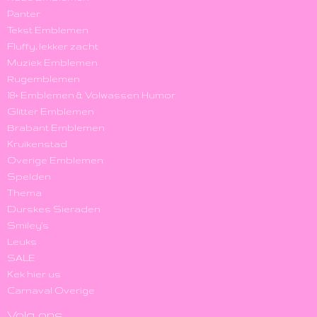
Panter
Tekst Emblemen
Fluffy, lekker zacht
Muziek Emblemen
Rugemblemen
18+ Emblemen & Volwassen Humor
Glitter Emblemen
Brabant Emblemen
Kruikenstad
Overige Emblemen
Spelden
Thema
Durskes Sieraden
Smiley's
Leuks
SALE
Kek hier us
Carnaval Overige
Volg ons