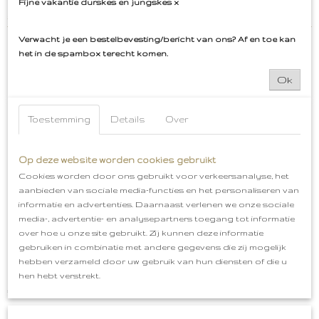
Fijne vakantie durskes en jungskes x
#niet te weinig
Verwacht je een bestelbevesting/bericht van ons? Af en toe kan
het in de spambox terecht komen.
Ok
Ook interessant
Toestemming
Details
Over
Op deze website worden cookies gebruikt
Cookies worden door ons gebruikt voor verkeersanalyse, het
aanbieden van sociale media-functies en het personaliseren van
informatie en advertenties. Daarnaast verlenen we onze sociale
media-, advertentie- en analysepartners toegang tot informatie
over hoe u onze site gebruikt. Zij kunnen deze informatie
gebruiken in combinatie met andere gegevens die zij mogelijk
hebben verzameld door uw gebruik van hun diensten of die u
hen hebt verstrekt.
Bossche Bollen Embleem Oeteldonk
€ 5,99