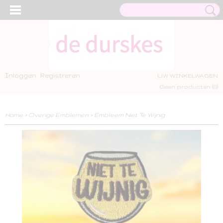
Inloggen
Registreren
UW WINKELWAGEN
Geen producten
(0)
Home
>
Overige Emblemen
>
Embleem Niet Te Wijnig