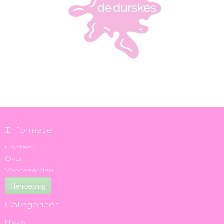
Informatie
Contact
Over
Voorwaarden
Herroeping
Categorieën
Nieuw