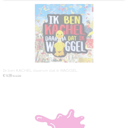
Ik ben KACHEL daarom dat ik WAGGEL
€ 4,99
€ 5,99