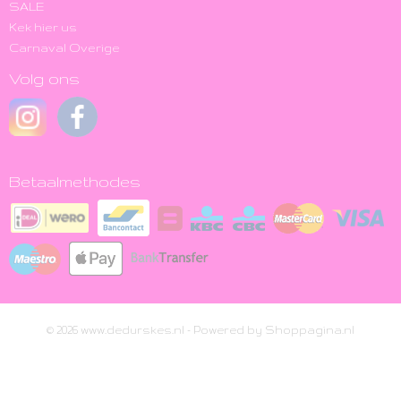
SALE
Kek hier us
Carnaval Overige
Volg ons
Betaalmethodes
© 2026 www.dedurskes.nl - Powered by Shoppagina.nl