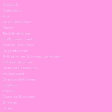
ORANJE
Oeteldonk
Pins
Roze Emblemen
Panter
Tekst Emblemen
Fluffy, lekker zacht
Muziek Emblemen
Rugemblemen
18+ Emblemen & Volwassen Humor
Glitter Emblemen
Brabant Emblemen
Kruikenstad
Overige Emblemen
Spelden
Thema
Durskes Sieraden
Smiley's
Leuks