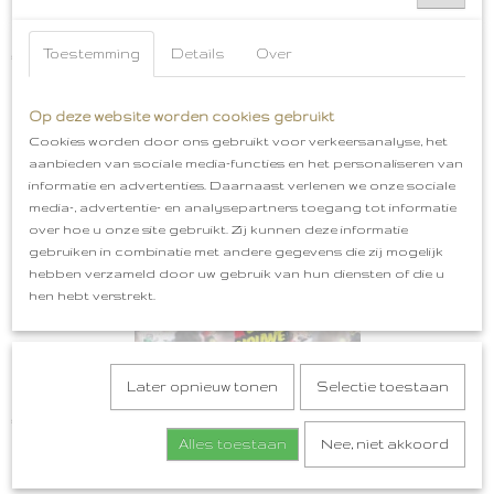
Bossche Bollen Embleem Oeteldonk
Toestemming
Details
Over
€ 5,99
Op deze website worden cookies gebruikt
Cookies worden door ons gebruikt voor verkeersanalyse, het
aanbieden van sociale media-functies en het personaliseren van
informatie en advertenties. Daarnaast verlenen we onze sociale
media-, advertentie- en analysepartners toegang tot informatie
over hoe u onze site gebruikt. Zij kunnen deze informatie
gebruiken in combinatie met andere gegevens die zij mogelijk
hebben verzameld door uw gebruik van hun diensten of die u
hen hebt verstrekt.
Later opnieuw tonen
Selectie toestaan
Oeteldonk Horen Zien Zwijgen, Heure Zien Oewe Bek Houwe
€ 4,99
Alles toestaan
Nee, niet akkoord