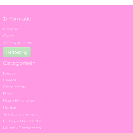
Informatie
Contact
Over
Voorwaarden
Herroeping
Categorieën
Nieuw
ORANJE
Oeteldonk
Pins
Roze Emblemen
Panter
Tekst Emblemen
Fluffy, lekker zacht
Muziek Emblemen