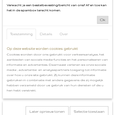
Verwacht je een bestelbevesting/bericht van ons? Af en toe kan
Ook interessant
het in de spambox terecht komen.
Ok
Toestemming
Details
Over
Op deze website worden cookies gebruikt
Cookies worden door ons gebruikt voor verkeersanalyse, het
aanbieden van sociale media-functies en het personaliseren van
informatie en advertenties. Daarnaast verlenen we onze sociale
media-, advertentie- en analysepartners toegang tot informatie
Bossche Bollen Embleem Oeteldonk
over hoe u onze site gebruikt. Zij kunnen deze informatie
€ 5,99
gebruiken in combinatie met andere gegevens die zij mogelijk
hebben verzameld door uw gebruik van hun diensten of die u
hen hebt verstrekt.
Later opnieuw tonen
Selectie toestaan