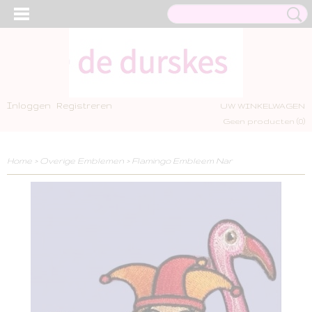
Inloggen
Registreren
UW WINKELWAGEN
Geen producten
(0)
Home
>
Overige Emblemen
>
Flamingo Embleem Nar