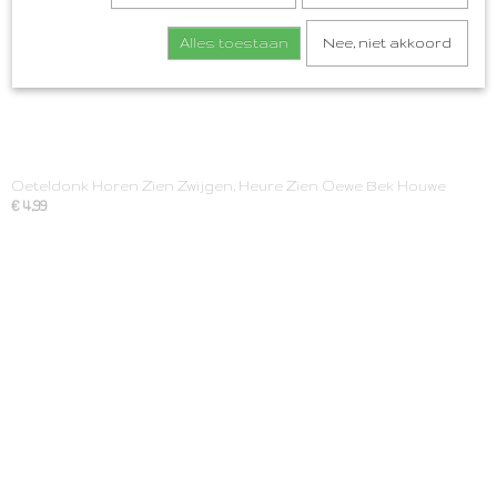
Alles toestaan
Nee, niet akkoord
Oeteldonk Horen Zien Zwijgen, Heure Zien Oewe Bek Houwe
€ 4,99