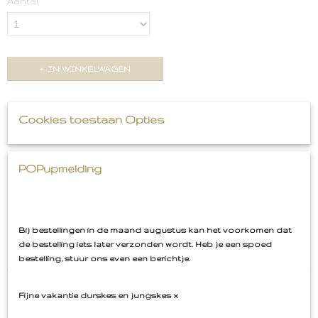
Aantal
IN WINKELWAGEN
Omschrijving
Cookies toestaan Opties
Flamingo Embleem Nar
POPupmelding
Flamingo Kielegat. Er is ook een Flamingo Oeteldonk en
Kruikenstad.
Bij bestellingen in de maand augustus kan het voorkomen dat
Rood Oranje
de bestelling iets later verzonden wordt. Heb je een spoed
bestelling, stuur ons even een berichtje.
Fijne vakantie durskes en jungskes x