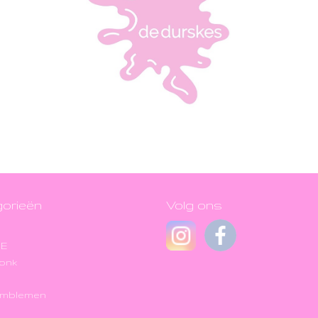
orieën
Volg ons
JE
onk
Emblemen