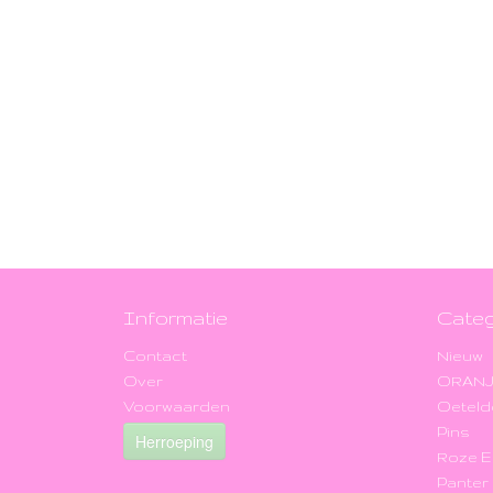
Informatie
Categ
Contact
Nieuw
Over
ORAN
Voorwaarden
Oeteld
Pins
Herroeping
Roze 
Panter