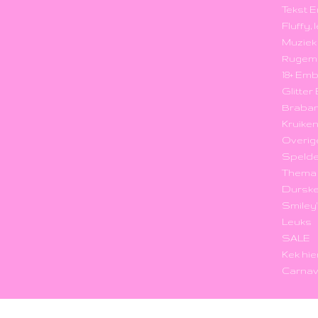
Tekst 
Fluffy,
Muzie
Rugem
18+ Em
Glitte
Braba
Kruike
Overig
Speld
Thema
Durske
Smiley
Leuks
SALE
Kek hie
Carnav