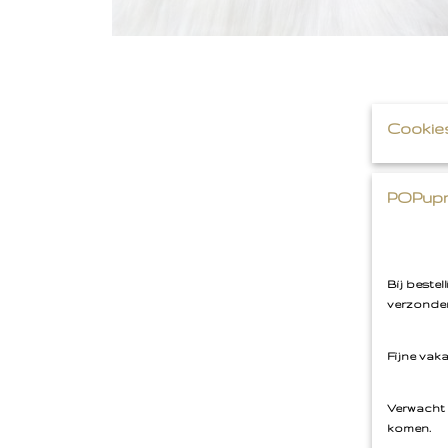
Cookie
POPupm
Bij beste
verzonden
Fijne vak
Verwacht 
komen.