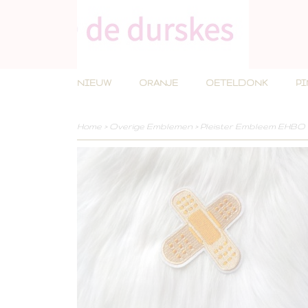
NIEUW
ORANJE
OETELDONK
P
Home
>
Overige Emblemen
>
Pleister Embleem EHBO