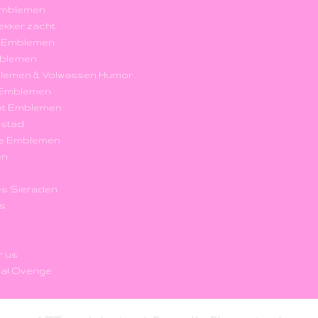
Emblemen
 lekker zacht
k Emblemen
blemen
blemen & Volwassen Humor
r Emblemen
nt Emblemen
nstad
e Emblemen
en
s Sieraden
's
r us
al Overige