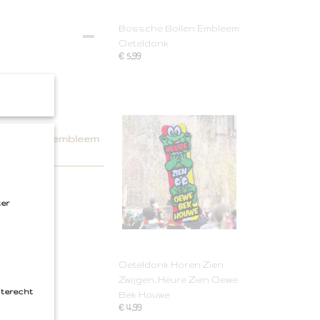
Bossche Bollen Embleem
Oeteldonk
€ 5,99
ai dit leuke embleem
ter
Oeteldonk Horen Zien
Zwijgen, Heure Zien Oewe
 terecht
Bek Houwe
€ 4,99