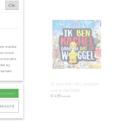
Ok
le media-
 we onze
onze site
ie zij
strekt.
Ik ben KACHEL daarom
dat ik WAGGEL
toestaan
€ 4,99
€ 5,99
akkoord