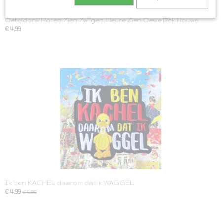
Oeteldonk Horen Zien Zwijgen, Heure Zien Oewe Bek Houwe
€ 4,99
Ik ben KACHEL daarom dat ik WAGGEL
€ 4,99
€ 5,99