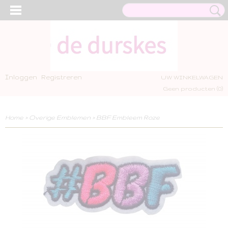
Inloggen
Registreren
UW WINKELWAGEN
Geen producten
(0)
Home
>
Overige Emblemen
>
BBF Embleem Roze