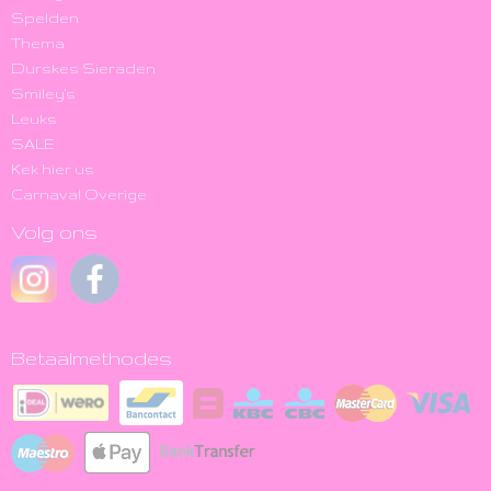
Spelden
Thema
Durskes Sieraden
Smiley's
Leuks
SALE
Kek hier us
Carnaval Overige
Volg ons
Betaalmethodes