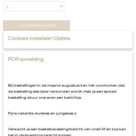
IN WINKELWAGEN
Cookies toestaan Opties
Omschrijving
BBF Embleem Roze
POPupmelding
#BBF
Bij bestellingen in de maand augustus kan het voorkomen dat
de bestelling iets later verzonden wordt. Heb je een spoed
bestelling, stuur ons even een berichtje.
Ook interessant
Fijne vakantie durskes en jungskes x
Verwacht je een bestelbevesting/bericht van ons? Af en toe kan
het in de spambox terecht komen.