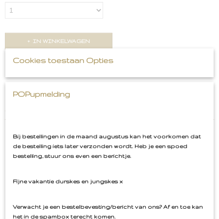
IN WINKELWAGEN
Cookies toestaan Opties
Omschrijving
My Bike Is My Psychiatrist Embleem
POPupmelding
Tekst Embleem
Bij bestellingen in de maand augustus kan het voorkomen dat
de bestelling iets later verzonden wordt. Heb je een spoed
bestelling, stuur ons even een berichtje.
Ook interessant
Fijne vakantie durskes en jungskes x
Verwacht je een bestelbevesting/bericht van ons? Af en toe kan
het in de spambox terecht komen.