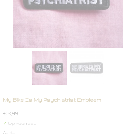
My Bike Is My Psychiatrist Embleem
€ 3,99
✓
Op voorraad
Aantal