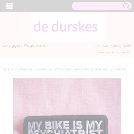
Inloggen
Registreren
UW WINKELWAGEN
Geen producten
(0)
Home
>
Overige Emblemen
>
My Bike Is My Psychiatrist Embleem