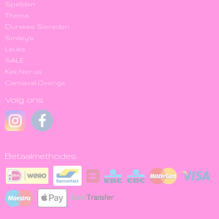
Spelden
Thema
Durskes Sieraden
Smiley's
Leuks
SALE
Kek hier us
Carnaval Overige
Volg ons
Betaalmethodes