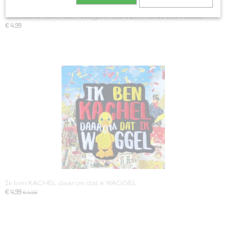
Oeteldonk Horen Zien Zwijgen, Heure Zien Oewe Bek Houwe
€ 4,99
Ik ben KACHEL daarom dat ik WAGGEL
€ 4,99
€ 5,99