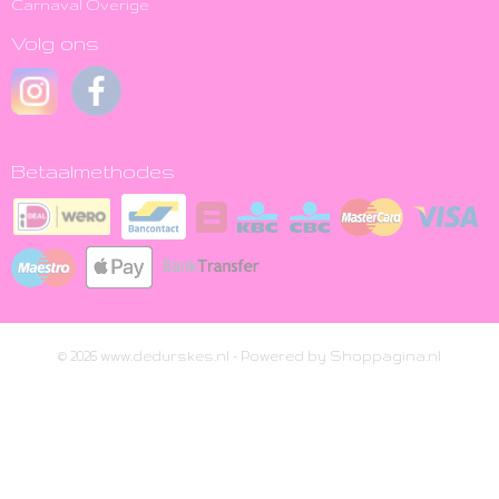
Carnaval Overige
Volg ons
Betaalmethodes
© 2026 www.dedurskes.nl - Powered by Shoppagina.nl