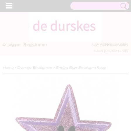
Inloggen
Registreren
UW WINKELWAGEN
Geen producten
(0)
Home
>
Overige Emblemen
>
Smiley Ster Embleem Roze