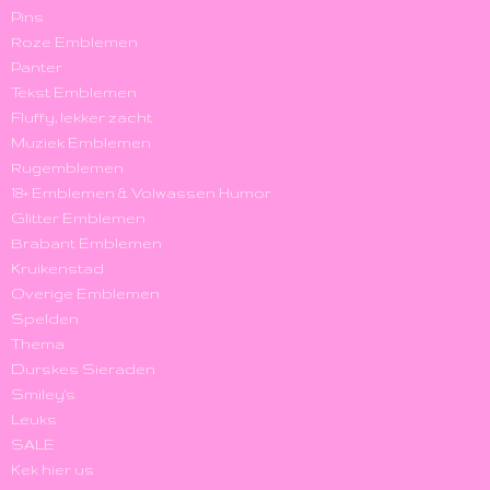
Pins
Roze Emblemen
Panter
Tekst Emblemen
Fluffy, lekker zacht
Muziek Emblemen
Rugemblemen
18+ Emblemen & Volwassen Humor
Glitter Emblemen
Brabant Emblemen
Kruikenstad
Overige Emblemen
Spelden
Thema
Durskes Sieraden
Smiley's
Leuks
SALE
Kek hier us