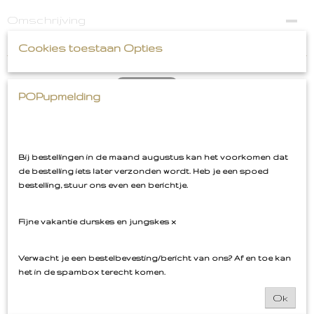
Omschrijving
Smiley Ster Embleem Roze
Cookies toestaan Opties
POPupmelding
Ook interessant
Bij bestellingen in de maand augustus kan het voorkomen dat
de bestelling iets later verzonden wordt. Heb je een spoed
bestelling, stuur ons even een berichtje.
Fijne vakantie durskes en jungskes x
Verwacht je een bestelbevesting/bericht van ons? Af en toe kan
het in de spambox terecht komen.
Ok
Bossche Bollen Embleem Oeteldonk