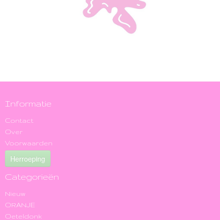
Informatie
Contact
Over
Voorwaarden
Herroeping
Categorieën
Nieuw
ORANJE
Oeteldonk