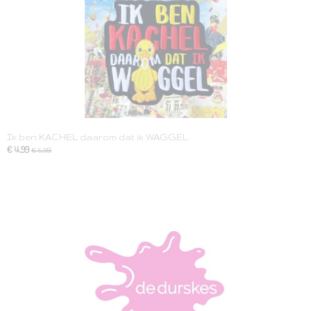
Ik ben KACHEL daarom dat ik WAGGEL
€ 4,99
€ 5,99