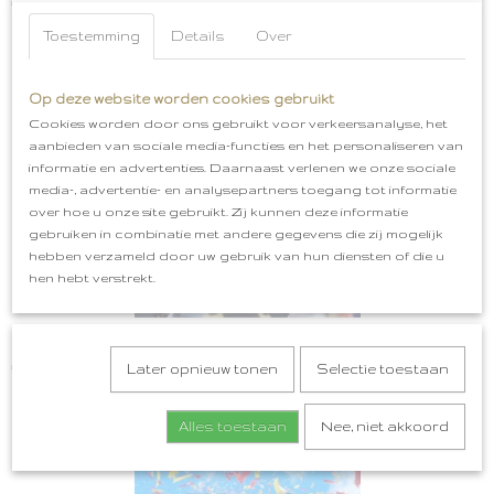
€ 5,99
Toestemming
Details
Over
Op deze website worden cookies gebruikt
Cookies worden door ons gebruikt voor verkeersanalyse, het
aanbieden van sociale media-functies en het personaliseren van
informatie en advertenties. Daarnaast verlenen we onze sociale
media-, advertentie- en analysepartners toegang tot informatie
over hoe u onze site gebruikt. Zij kunnen deze informatie
gebruiken in combinatie met andere gegevens die zij mogelijk
hebben verzameld door uw gebruik van hun diensten of die u
hen hebt verstrekt.
Oeteldonk Horen Zien Zwijgen, Heure Zien Oewe Bek Houwe
€ 4,99
Later opnieuw tonen
Selectie toestaan
Alles toestaan
Nee, niet akkoord