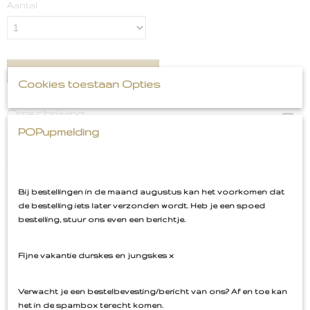
Aantal
IN WINKELWAGEN
Cookies toestaan Opties
Omschrijving
POPupmelding
Kikker Oetel met Hartje Embleem
4,1 x 4,1 cm
Bij bestellingen in de maand augustus kan het voorkomen dat
de bestelling iets later verzonden wordt. Heb je een spoed
bestelling, stuur ons even een berichtje.
Ook interessant
Fijne vakantie durskes en jungskes x
Verwacht je een bestelbevesting/bericht van ons? Af en toe kan
het in de spambox terecht komen.