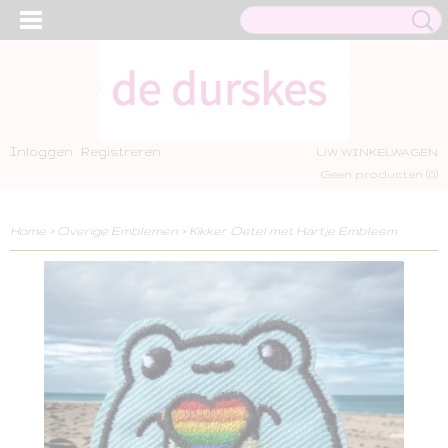
Inloggen
Registreren
UW WINKELWAGEN
Geen producten
(0)
Home
>
Overige Emblemen
>
Kikker Oetel met Hartje Embleem