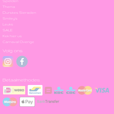
Spelden
Thema
Durskes Sieraden
Smiley's
Leuks
SALE
Kek hier us
Carnaval Overige
Volg ons
Betaalmethodes