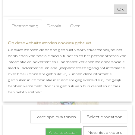
Ok
Toestemming
Details
Over
Op deze website worden cookies gebruikt
Bossche Bollen Embleem Oeteldonk
€ 5,99
Cookies worden door ons gebruikt voor verkeersanalyse, het
aanbieden van sociale media-functies en het personaliseren van
informatie en advertenties. Daarnaast verlenen we onze sociale
media-, advertentie- en analysepartners toegang tot informatie
over hoe u onze site gebruikt. Zij kunnen deze informatie
gebruiken in combinatie met andere gegevens die zij mogelijk
hebben verzameld door uw gebruik van hun diensten of die u
hen hebt verstrekt.
Later opnieuw tonen
Selectie toestaan
Alles toestaan
Nee, niet akkoord