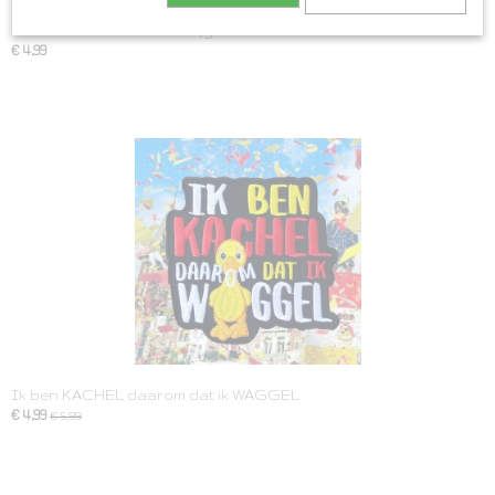
Oeteldonk Horen Zien Zwijgen, Heure Zien Oewe Bek Houwe
€ 4,99
Ik ben KACHEL daarom dat ik WAGGEL
€ 4,99
€ 5,99