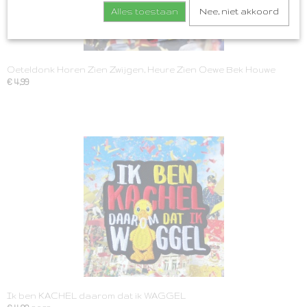
Alles toestaan
Nee, niet akkoord
Oeteldonk Horen Zien Zwijgen, Heure Zien Oewe Bek Houwe
€ 4,99
Ik ben KACHEL daarom dat ik WAGGEL