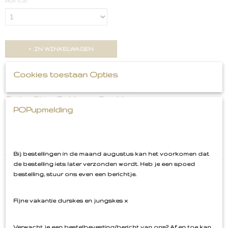
Aantal
IN WINKELWAGEN
Cookies toestaan Opties
Omschrijving
Smiley Glitter Emblemen Oeteldonk
POPupmelding
Set van 3 emblemen: rood wit en geel Glitter
Afmeting 3 x 5,5 cm per embleem
Bij bestellingen in de maand augustus kan het voorkomen dat
de bestelling iets later verzonden wordt. Heb je een spoed
bestelling, stuur ons even een berichtje.
Fijne vakantie durskes en jungskes x
Ook interessant
Verwacht je een bestelbevesting/bericht van ons? Af en toe kan