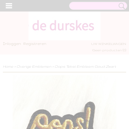
Inloggen
Registreren
UW WINKELWAGEN
Geen producten
(0)
Home
>
Overige Emblemen
>
Oops Tekst Embleem Goud Zwart