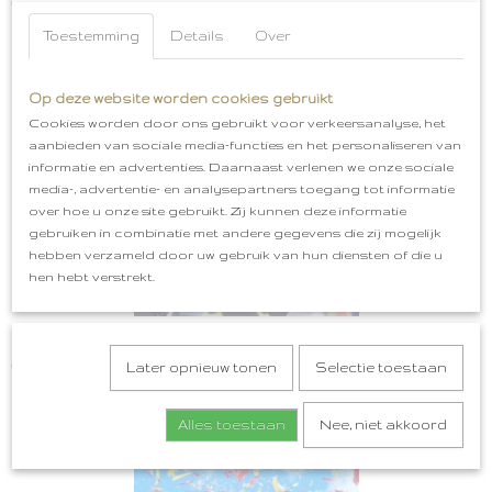
€ 5,99
Toestemming
Details
Over
Op deze website worden cookies gebruikt
Cookies worden door ons gebruikt voor verkeersanalyse, het
aanbieden van sociale media-functies en het personaliseren van
informatie en advertenties. Daarnaast verlenen we onze sociale
media-, advertentie- en analysepartners toegang tot informatie
over hoe u onze site gebruikt. Zij kunnen deze informatie
gebruiken in combinatie met andere gegevens die zij mogelijk
hebben verzameld door uw gebruik van hun diensten of die u
hen hebt verstrekt.
Oeteldonk Horen Zien Zwijgen, Heure Zien Oewe Bek Houwe
€ 4,99
Later opnieuw tonen
Selectie toestaan
Alles toestaan
Nee, niet akkoord