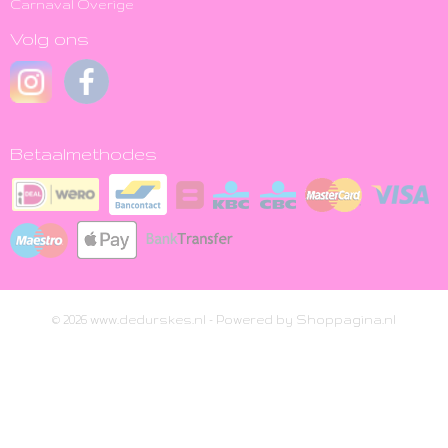
Carnaval Overige
Volg ons
Betaalmethodes
© 2026 www.dedurskes.nl - Powered by Shoppagina.nl