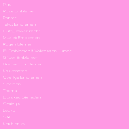
Pins
Roze Emblemen
Panter
Tekst Emblemen
Fluffy, lekker zacht
Muziek Emblemen
Rugemblemen
18+ Emblemen & Volwassen Humor
Glitter Emblemen
Brabant Emblemen
Kruikenstad
Overige Emblemen
Spelden
Thema
Durskes Sieraden
Smiley's
Leuks
SALE
Kek hier us