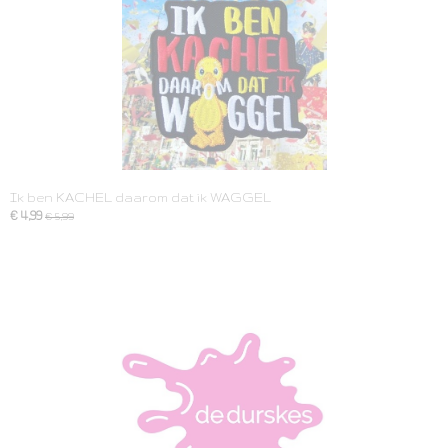
Ik ben KACHEL daarom dat ik WAGGEL
€ 4,99
€ 5,99