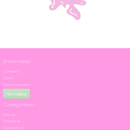
Informatie
Contact
Over
Voorwaarden
Herroeping
Categorieën
Nieuw
ORANJE
Oeteldonk