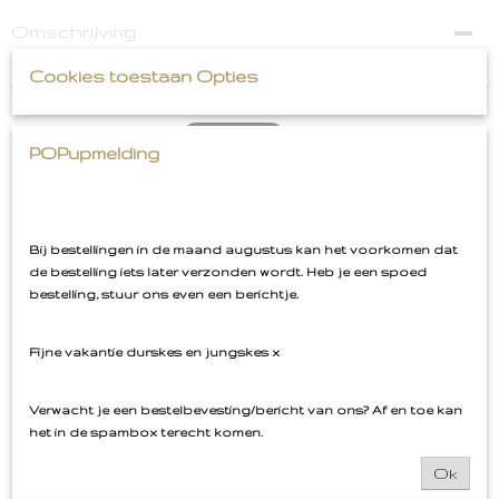
Omschrijving
Oops Tekst Embleem Goud Zwart
Cookies toestaan Opties
POPupmelding
Ook interessant
Bij bestellingen in de maand augustus kan het voorkomen dat
de bestelling iets later verzonden wordt. Heb je een spoed
bestelling, stuur ons even een berichtje.
Fijne vakantie durskes en jungskes x
Verwacht je een bestelbevesting/bericht van ons? Af en toe kan
het in de spambox terecht komen.
Ok
Bossche Bollen Embleem Oeteldonk