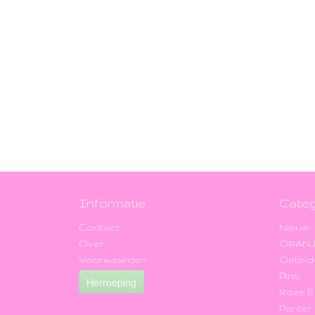
Informatie
Categ
Contact
Nieuw
Over
ORAN
Voorwaarden
Oeteld
Pins
Herroeping
Roze 
Panter