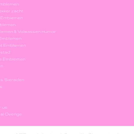
Emblemen
 lekker zacht
k Emblemen
blemen
blemen & Volwassen Humor
r Emblemen
nt Emblemen
nstad
e Emblemen
en
s Sieraden
's
r us
al Overige