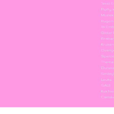
Tekst 
Fluffy,
Muzie
Rugem
18+ Em
Glitte
Braba
Kruike
Overig
Speld
Thema
Durske
Smiley
Leuks
SALE
Kek hie
Carnav