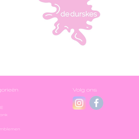
orieën
Volg ons
JE
onk
Emblemen