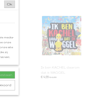
Ok
le media-
 we onze
onze site
ie zij
strekt.
Ik ben KACHEL daarom
dat ik WAGGEL
toestaan
€ 4,99
€ 5,99
akkoord