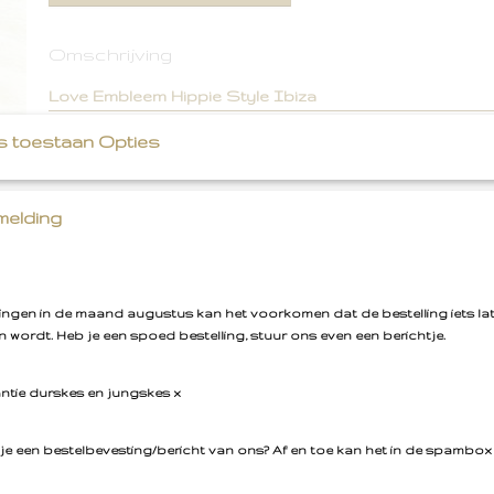
Omschrijving
Love Embleem Hippie Style Ibiza
s toestaan Opties
elding
llingen in de maand augustus kan het voorkomen dat de bestelling iets la
 wordt. Heb je een spoed bestelling, stuur ons even een berichtje.
antie durskes en jungskes x
je een bestelbevesting/bericht van ons? Af en toe kan het in de spambox