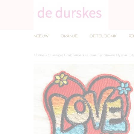
NIEUW
ORANJE
OETELDONK
P
Home
>
Overige Emblemen
>
Love Embleem Hippie Sty