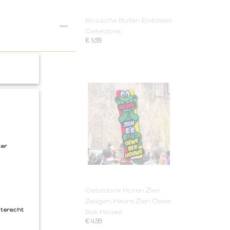
Bossche Bollen Embleem
Oeteldonk
€ 5,99
ter
Oeteldonk Horen Zien
Zwijgen, Heure Zien Oewe
 terecht
Bek Houwe
€ 4,99