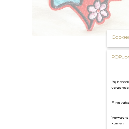
Cookie
POPupm
Bij beste
verzonden
Fijne vak
Verwacht 
komen.