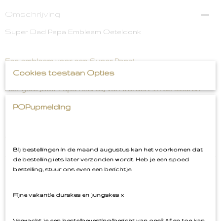
Omschrijving
Super Dad Papa Embleem Oeteldonk
Een embleem voor een Super Papa!
Cookies toestaan Opties
Hier gaat jouw Papa heel blij van worden. In de kleuren
rood wit geel. De kleuren tijdens carnaval in Den Bosch.
POPupmelding
Let op! Beperkte hoeveelheid. Op? Dan is het niet meer
voor carnaval geleverd.
Bij bestellingen in de maand augustus kan het voorkomen dat
de bestelling iets later verzonden wordt. Heb je een spoed
bestelling, stuur ons even een berichtje.
Fijne vakantie durskes en jungskes x
Ook interessant
Verwacht je een bestelbevesting/bericht van ons? Af en toe kan