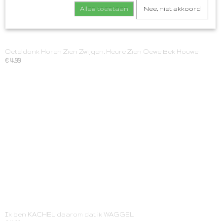
Alles toestaan
Nee, niet akkoord
Oeteldonk Horen Zien Zwijgen, Heure Zien Oewe Bek Houwe
€ 4,99
Ik ben KACHEL daarom dat ik WAGGEL