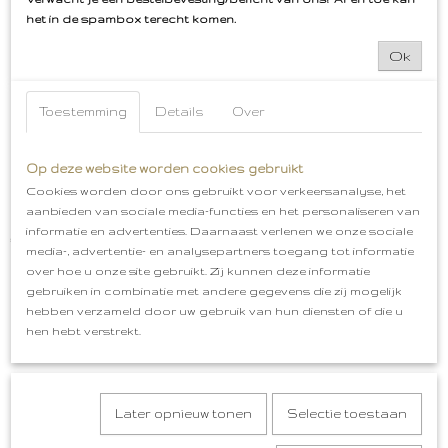
het in de spambox terecht komen.
Ok
Toestemming
Details
Over
Op deze website worden cookies gebruikt
Cookies worden door ons gebruikt voor verkeersanalyse, het
aanbieden van sociale media-functies en het personaliseren van
Bossche Bollen Embleem Oeteldonk
informatie en advertenties. Daarnaast verlenen we onze sociale
€ 5,99
media-, advertentie- en analysepartners toegang tot informatie
over hoe u onze site gebruikt. Zij kunnen deze informatie
gebruiken in combinatie met andere gegevens die zij mogelijk
hebben verzameld door uw gebruik van hun diensten of die u
hen hebt verstrekt.
Later opnieuw tonen
Selectie toestaan