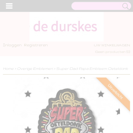
Inloggen
Registreren
UW WINKELWAGEN
Geen producten
(0)
Home
>
Overige Emblemen
>
Super Dad Papa Embleem Oeteldonk
Uitverkocht