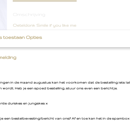
Omschrijving
Oeteldonk Smile if you like me
s toestaan Opties
Strijkembleem rood wit geel
elding
llingen in de maand augustus kan het voorkomen dat de bestelling iets la
 wordt. Heb je een spoed bestelling, stuur ons even een berichtje.
antie durskes en jungskes x
je een bestelbevesting/bericht van ons? Af en toe kan het in de spambox