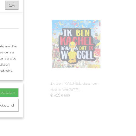
Ok
le media-
 we onze
onze site
ie zij
strekt.
Ik ben KACHEL daarom
dat ik WAGGEL
toestaan
€ 4,99
€ 5,99
akkoord