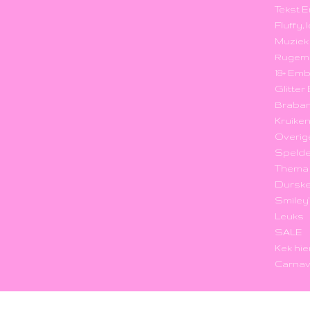
Tekst 
Fluffy,
Muzie
Rugem
18+ Em
Glitte
Braba
Kruike
Overig
Speld
Thema
Durske
Smiley
Leuks
SALE
Kek hie
Carnav