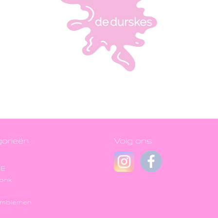
orieën
Volg ons
JE
onk
Emblemen