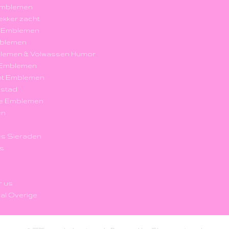
Emblemen
 lekker zacht
k Emblemen
blemen
blemen & Volwassen Humor
r Emblemen
nt Emblemen
nstad
e Emblemen
en
s Sieraden
's
r us
al Overige