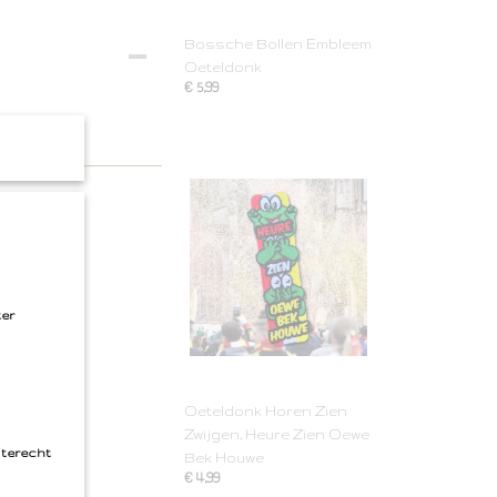
Bossche Bollen Embleem
Oeteldonk
€ 5,99
ter
Oeteldonk Horen Zien
Zwijgen, Heure Zien Oewe
 terecht
Bek Houwe
€ 4,99