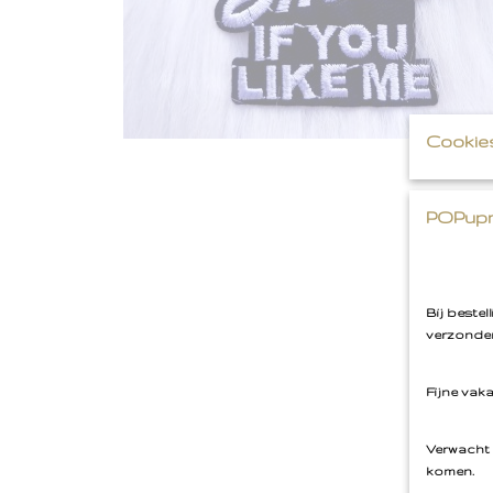
Cookie
POPupm
Bij beste
verzonden
Fijne vak
Verwacht 
komen.