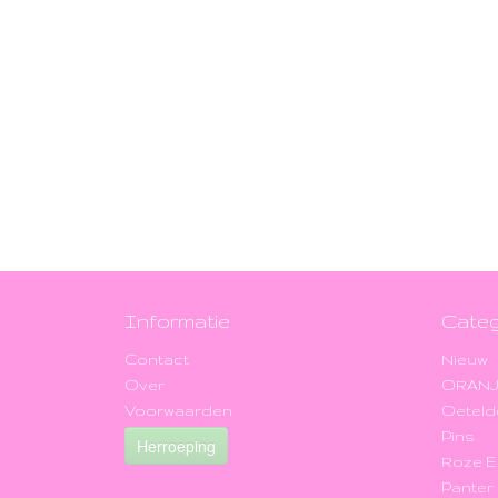
Informatie
Categ
Contact
Nieuw
Over
ORAN
Voorwaarden
Oeteld
Pins
Herroeping
Roze 
Panter