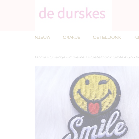
NIEUW
ORANJE
OETELDONK
P
Home
>
Overige Emblemen
>
Oeteldonk Smile if you li