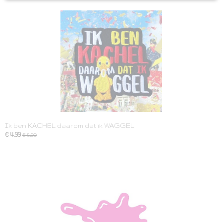
Ik ben KACHEL daarom dat ik WAGGEL
€ 4,99
€ 5,99