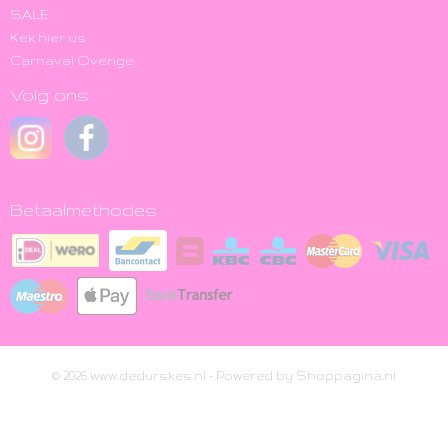
SALE
Kek hier us
Carnaval Overige
Volg ons
Betaalmethodes
© 2026 www.dedurskes.nl - Powered by Shoppagina.nl