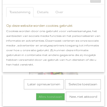
Bossche Bollen Embleem Oeteldonk
Toestemming
Details
Over
€ 5,99
Op deze website worden cookies gebruikt
Cookies worden door ons gebruikt voor verkeersanalyse, het
aanbieden van sociale media-functies en het personaliseren van
informatie en advertenties. Daarnaast verlenen we onze sociale
media-, advertentie- en analysepartners toegang tot informatie
over hoe u onze site gebruikt. Zij kunnen deze informatie
gebruiken in combinatie met andere gegevens die zij mogelijk
hebben verzameld door uw gebruik van hun diensten of die u
hen hebt verstrekt.
Later opnieuw tonen
Selectie toestaan
Oeteldonk Horen Zien Zwijgen, Heure Zien Oewe Bek Houwe
€ 4,99
Alles toestaan
Nee, niet akkoord