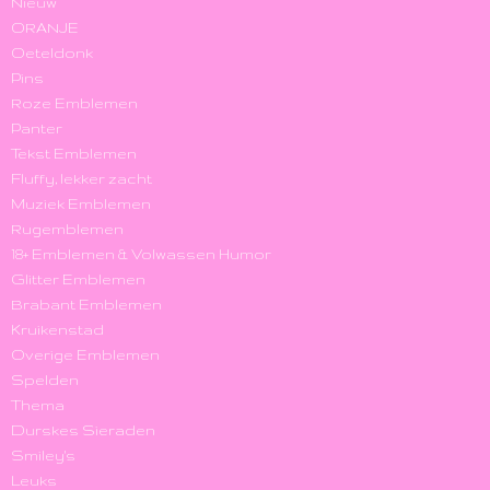
Nieuw
ORANJE
Oeteldonk
Pins
Roze Emblemen
Panter
Tekst Emblemen
Fluffy, lekker zacht
Muziek Emblemen
Rugemblemen
18+ Emblemen & Volwassen Humor
Glitter Emblemen
Brabant Emblemen
Kruikenstad
Overige Emblemen
Spelden
Thema
Durskes Sieraden
Smiley's
Leuks