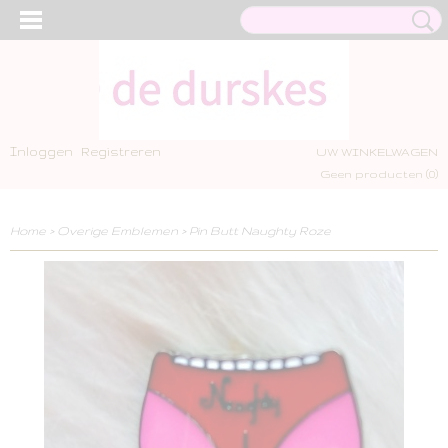
Inloggen
Registreren
UW WINKELWAGEN
Geen producten
(0)
Home
>
Overige Emblemen
>
Pin Butt Naughty Roze