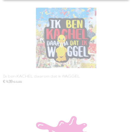
Ik ben KACHEL daarom dat ik WAGGEL
€ 4,99
€ 5,99