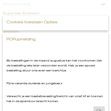
Omschrijving
Superman Embleem
Cookies toestaan Opties
Strijkembleem. Kijk ook voor het roze superwoman
embleem.
POPupmelding
Ook interessant
Bij bestellingen in de maand augustus kan het voorkomen dat
de bestelling iets later verzonden wordt. Heb je een spoed
bestelling, stuur ons even een berichtje.
Fijne vakantie durskes en jungskes x
Verwacht je een bestelbevesting/bericht van ons? Af en toe kan
het in de spambox terecht komen.
Ok