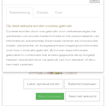
Bossche Bollen Embleem Oeteldonk
Toestemming
Details
Over
€ 5,99
Op deze website worden cookies gebruikt
Cookies worden door ons gebruikt voor verkeersanalyse, het
aanbieden van sociale media-functies en het personaliseren van
informatie en advertenties. Daarnaast verlenen we onze sociale
media-, advertentie- en analysepartners toegang tot informatie
over hoe u onze site gebruikt. Zij kunnen deze informatie
gebruiken in combinatie met andere gegevens die zij mogelijk
hebben verzameld door uw gebruik van hun diensten of die u
hen hebt verstrekt.
Later opnieuw tonen
Selectie toestaan
Oeteldonk Horen Zien Zwijgen, Heure Zien Oewe Bek Houwe
€ 4,99
Alles toestaan
Nee, niet akkoord