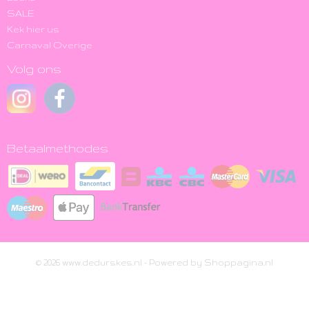
SALE
Kek hier us
Carnaval Overige
Volg ons
Betaalmethodes
© 2026 www.dedurskes.nl - Powered by Shoppagina.nl