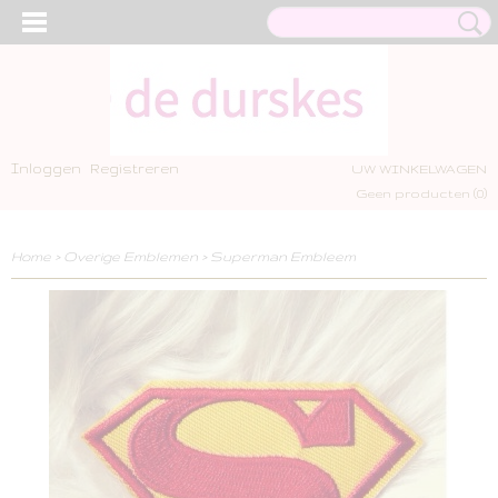
Inloggen
Registreren
UW WINKELWAGEN
Geen producten
(0)
Home
>
Overige Emblemen
>
Superman Embleem