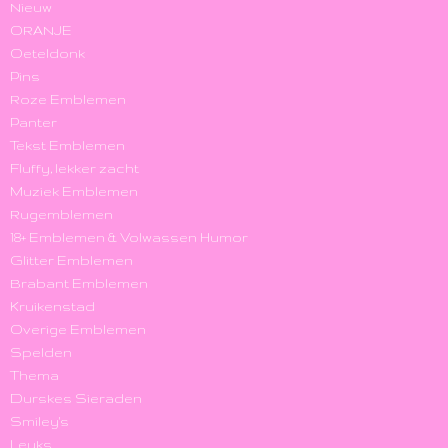
Nieuw
ORANJE
Oeteldonk
Pins
Roze Emblemen
Panter
Tekst Emblemen
Fluffy, lekker zacht
Muziek Emblemen
Rugemblemen
18+ Emblemen & Volwassen Humor
Glitter Emblemen
Brabant Emblemen
Kruikenstad
Overige Emblemen
Spelden
Thema
Durskes Sieraden
Smiley's
Leuks