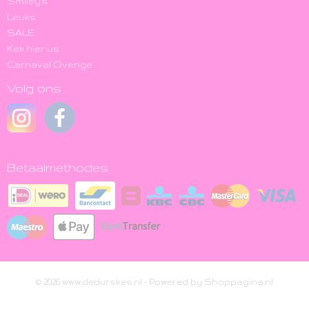
Smiley's
Leuks
SALE
Kek hier us
Carnaval Overige
Volg ons
Betaalmethodes
© 2026 www.dedurskes.nl - Powered by Shoppagina.nl