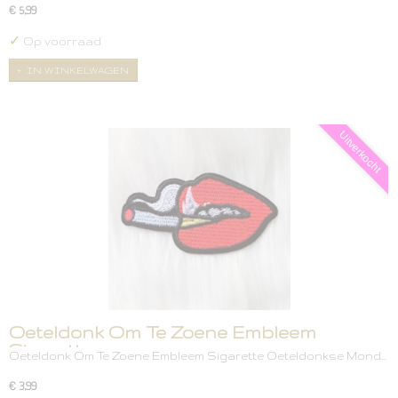
€ 5,99
✓
Op voorraad
IN WINKELWAGEN
Uitverkocht
Oeteldonk Om Te Zoene Embleem
Sigarette
Oeteldonk Om Te Zoene Embleem Sigarette Oeteldonkse Mond…
€ 3,99