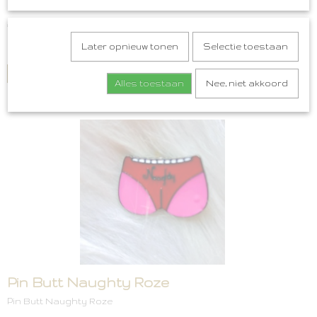
You Are Enough Roze Embleem
€ 3,50
Later opnieuw tonen
Selectie toestaan
✓
Op voorraad
IN WINKELWAGEN
Alles toestaan
Nee, niet akkoord
Pin Butt Naughty Roze
Pin Butt Naughty Roze