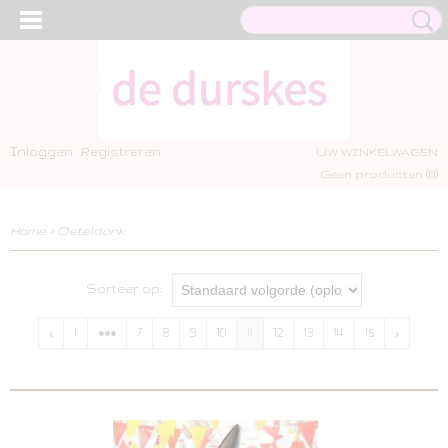
Inloggen
Registreren
UW WINKELWAGEN
Geen producten
(0)
Home
>
Oeteldonk
Sorteer op:
«
1
•••
7
8
9
10
11
12
13
14
15
»