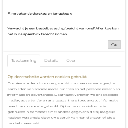
Flamingo Embleem met kikker
Oeteldonk
Flamingo Embleem met kikker Oeteldonk Deze mag niet…
Fijne vakantie durskes en jungskes x
€ 5,99
✓
Op voorraad
Verwacht je een bestelbevesting/bericht van ons? Af en toe kan
het in de spambox terecht komen.
IN WINKELWAGEN
Ok
Toestemming
Details
Over
Op deze website worden cookies gebruikt
Cookies worden door ons gebruikt voor verkeersanalyse, het
aanbieden van sociale media-functies en het personaliseren van
informatie en advertenties. Daarnaast verlenen we onze sociale
media-, advertentie- en analysepartners toegang tot informatie
over hoe u onze site gebruikt. Zij kunnen deze informatie
gebruiken in combinatie met andere gegevens die zij mogelijk
hebben verzameld door uw gebruik van hun diensten of die u
You Are Enough Roze Embleem
hen hebt verstrekt.