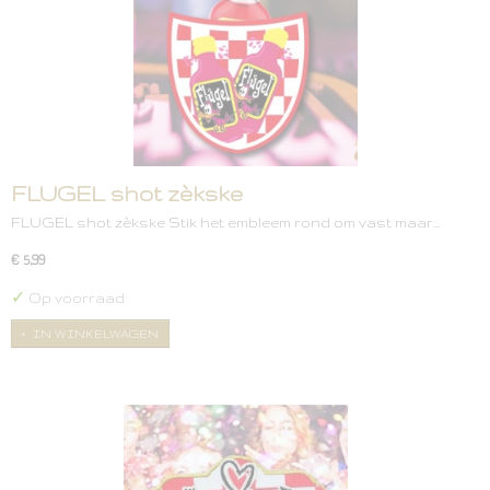
FLUGEL shot zèkske
FLUGEL shot zèkske Stik het embleem rond om vast maar…
€ 5,99
✓
Op voorraad
IN WINKELWAGEN