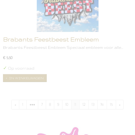
Brabants Feestbeest Embleem
Brabants Feestbeest Embleem Speciaal embleem voor alle…
€ 5,50
✓
Op voorraad
IN WINKELWAGEN
«
1
•••
7
8
9
10
11
12
13
14
15
»