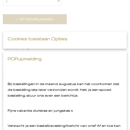
IN WINKELWAGEN
Omschrijving
Cookies toestaan Opties
Hartjes Ring
POPupmelding
Materiaal RVS
Goudkleur
Verstelbaar
Bij bestellingen in de maand augustus kan het voorkomen dat
de bestelling iets later verzonden wordt. Heb je een spoed
bestelling, stuur ons even een berichtje.
Ook interessant
Fijne vakantie durskes en jungskes x
Verwacht je een bestelbevesting/bericht van ons? Af en toe kan