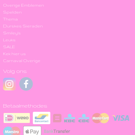
Overige Emblemen
Spelden
Thema
Durskes Sieraden
Smiley's
Leuks
SALE
Kek hier us
Carnaval Overige
Volg ons
Betaalmethodes