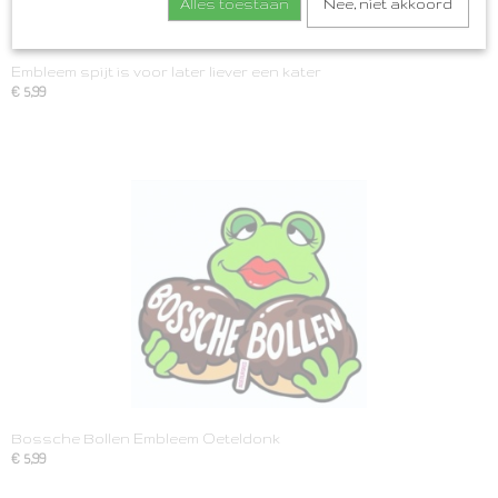
Alles toestaan
Nee, niet akkoord
Embleem spijt is voor later liever een kater
€ 5,99
Bossche Bollen Embleem Oeteldonk
€ 5,99