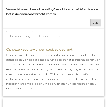
Verwacht je een bestelbevesting/bericht van ons? Af en toe kan
het in de spambox terecht komen.
Ook interessant
Ok
Toestemming
Details
Over
Op deze website worden cookies gebruikt
Cookies worden door ons gebruikt voor verkeersanalyse, het
aanbieden van sociale media-functies en het personaliseren van
informatie en advertenties. Daarnaast verlenen we onze sociale
media-, advertentie- en analysepartners toegang tot informatie
over hoe u onze site gebruikt. Zij kunnen deze informatie
gebruiken in combinatie met andere gegevens die zij mogelijk
Hartjes Ring
hebben verzameld door uw gebruik van hun diensten of die u
€ 9,99
hen hebt verstrekt.