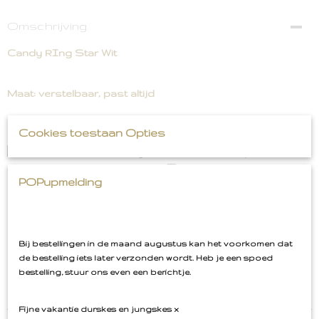
Omschrijving
Candy RIng Star Wit
Maat: verstelbaar, past altijd
Cookies toestaan Opties
Onze (nu al) populaire Candy Rings
Check deze chunky musthaves en shop je
favorieten voordat ze weg zijn!
POPupmelding
Elk type met knallende vormen en kleuren waarmee je
opvalt! De stukken zijn gemaakt van hoogwaardig
materiaal/metaal.
Bij bestellingen in de maand augustus kan het voorkomen dat
de bestelling iets later verzonden wordt. Heb je een spoed
Onze collectie bestaat 12 verschillende versies.
bestelling, stuur ons even een berichtje.
Fijne vakantie durskes en jungskes x