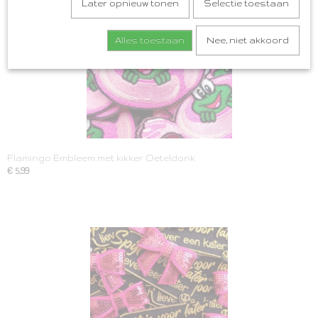
Later opnieuw tonen
Selectie toestaan
Alles toestaan
Nee, niet akkoord
Flamingo Embleem met kikker Oeteldonk
€ 5,99