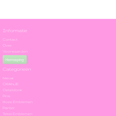
Informatie
Contact
Over
Voorwaarden
Herroeping
Categorieën
Nieuw
ORANJE
Oeteldonk
Pins
Roze Emblemen
Panter
Tekst Emblemen