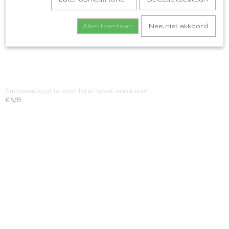
Alles toestaan
Nee, niet akkoord
Embleem spijt is voor later liever een kater
€ 5,99