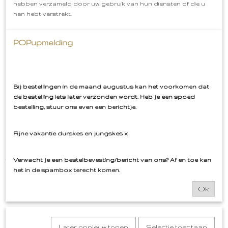
hebben verzameld door uw gebruik van hun diensten of die u
hen hebt verstrekt.
Ook interessant
POPupmelding
Bij bestellingen in de maand augustus kan het voorkomen dat
de bestelling iets later verzonden wordt. Heb je een spoed
bestelling, stuur ons even een berichtje.
Fijne vakantie durskes en jungskes x
Flamingo Embleem met kikker Oeteldonk
€ 5,99
Verwacht je een bestelbevesting/bericht van ons? Af en toe kan
het in de spambox terecht komen.
Ok
Later opnieuw tonen
Selectie toestaan