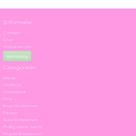
Informatie
Contact
Over
Voorwaarden
Herroeping
Categorieën
Nieuw
ORANJE
Oeteldonk
Pins
Roze Emblemen
Panter
Tekst Emblemen
Fluffy, lekker zacht
Muziek Emblemen