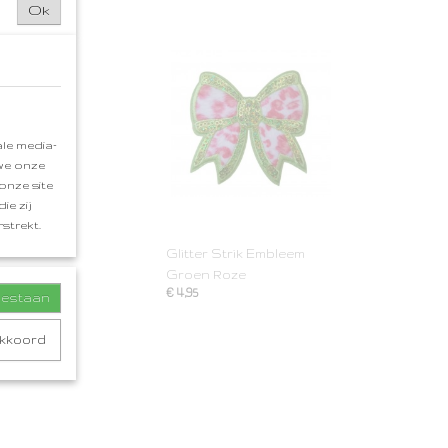
Ok
le media-
 we onze
onze site
ie zij
strekt.
Glitter Strik Embleem
Groen Roze
€ 4,95
toestaan
akkoord