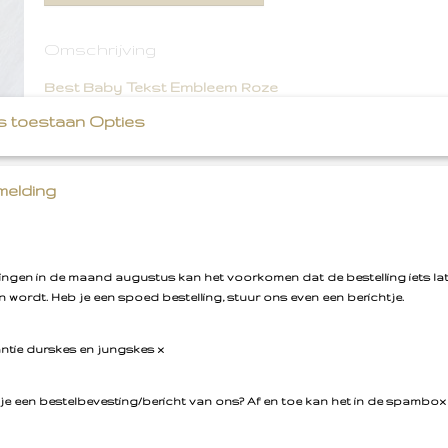
Omschrijving
Best Baby Tekst Embleem Roze
s toestaan Opties
Strijkembleem
elding
llingen in de maand augustus kan het voorkomen dat de bestelling iets la
 wordt. Heb je een spoed bestelling, stuur ons even een berichtje.
antie durskes en jungskes x
je een bestelbevesting/bericht van ons? Af en toe kan het in de spambox