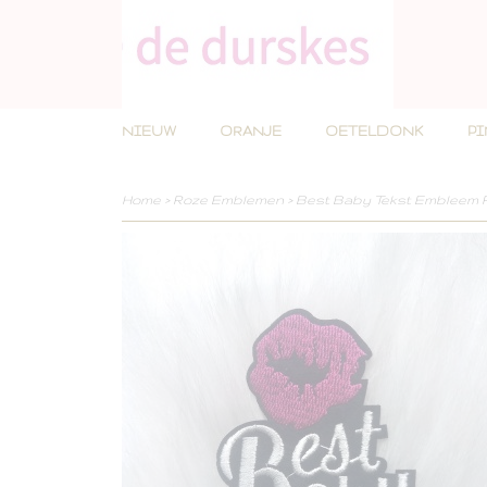
NIEUW
ORANJE
OETELDONK
P
Home
>
Roze Emblemen
>
Best Baby Tekst Embleem 