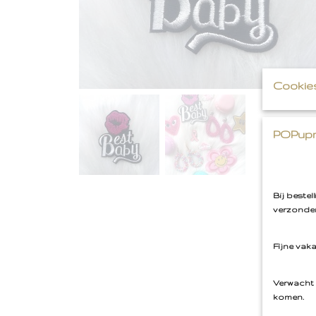
Cookie
POPupm
Bij beste
verzonden
Fijne vak
Verwacht 
komen.