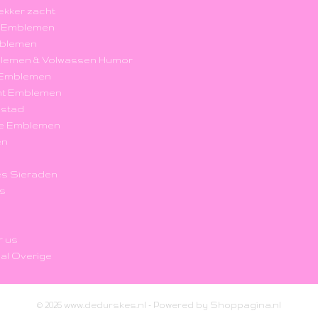
 lekker zacht
k Emblemen
blemen
blemen & Volwassen Humor
r Emblemen
nt Emblemen
nstad
e Emblemen
en
s Sieraden
's
r us
al Overige
© 2026 www.dedurskes.nl - Powered by Shoppagina.nl