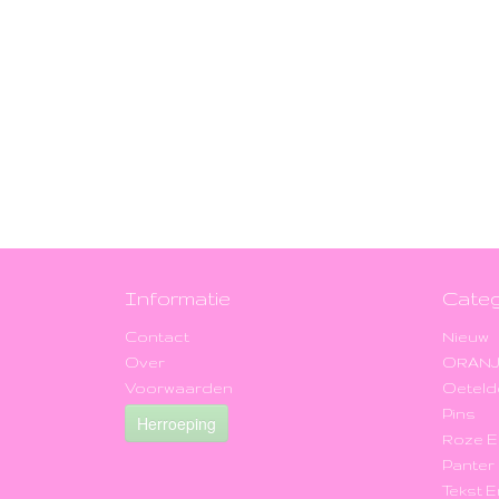
Informatie
Categ
Contact
Nieuw
Over
ORAN
Voorwaarden
Oeteld
Pins
Herroeping
Roze 
Panter
Tekst 