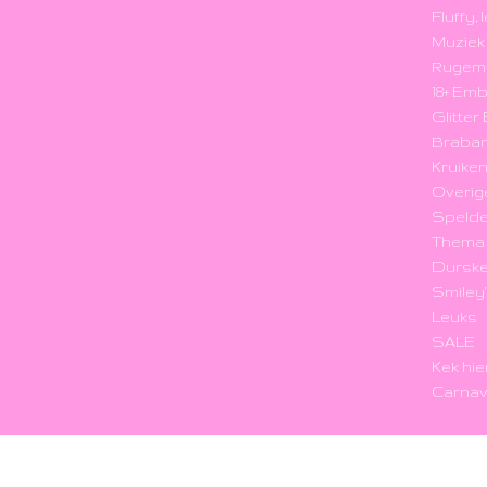
Fluffy,
Muzie
Rugem
18+ Em
Glitte
Braba
Kruike
Overig
Speld
Thema
Durske
Smiley
Leuks
SALE
Kek hie
Carnav