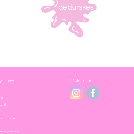
orieën
Volg ons
JE
onk
Emblemen
Emblemen