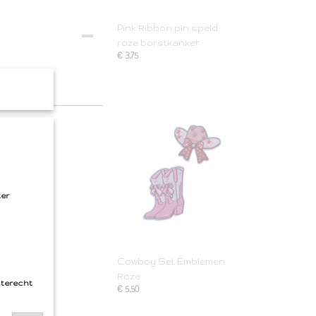
Pink Ribbon pin speld
roze borstkanker
€ 3,75
ter
Cowboy Set Emblemen
Roze
 terecht
€ 5,50