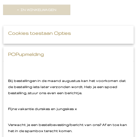
IN WINKELWAGEN
Omschrijving
Cookies toestaan Opties
Pin Hands Peace
POPupmelding
Emaille Pin Speldje
Bij bestellingen in de maand augustus kan het voorkomen dat
de bestelling iets later verzonden wordt. Heb je een spoed
Ook interessant
bestelling, stuur ons even een berichtje.
Fijne vakantie durskes en jungskes x
Verwacht je een bestelbevesting/bericht van ons? Af en toe kan
het in de spambox terecht komen.