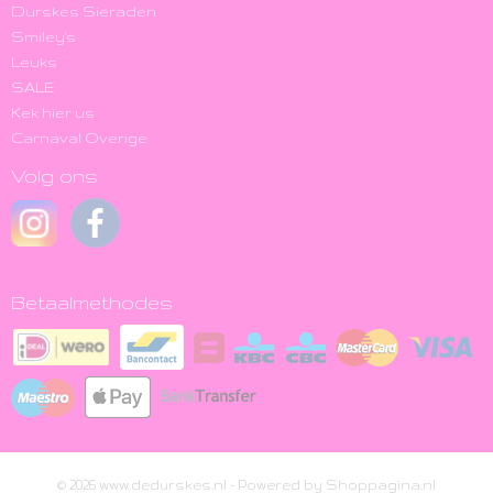
Durskes Sieraden
Smiley's
Leuks
SALE
Kek hier us
Carnaval Overige
Volg ons
Betaalmethodes
© 2026 www.dedurskes.nl - Powered by Shoppagina.nl