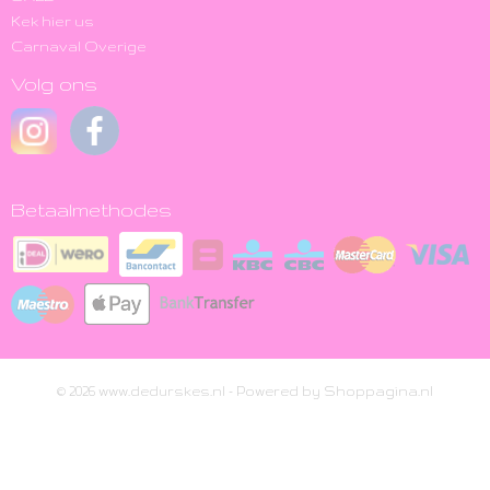
Kek hier us
Carnaval Overige
Volg ons
Betaalmethodes
© 2026 www.dedurskes.nl - Powered by Shoppagina.nl