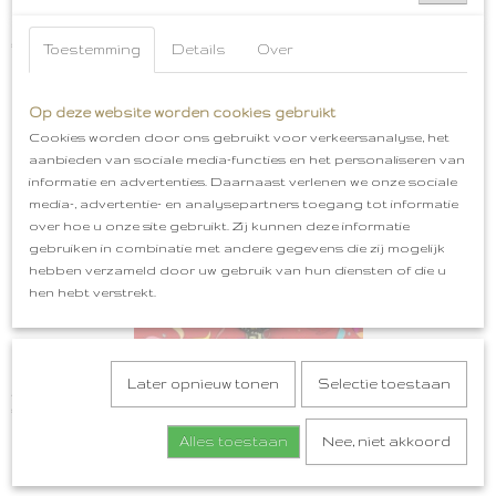
Embleem spijt is voor later liever een kater
€ 5,99
Toestemming
Details
Over
Op deze website worden cookies gebruikt
Cookies worden door ons gebruikt voor verkeersanalyse, het
aanbieden van sociale media-functies en het personaliseren van
informatie en advertenties. Daarnaast verlenen we onze sociale
media-, advertentie- en analysepartners toegang tot informatie
over hoe u onze site gebruikt. Zij kunnen deze informatie
gebruiken in combinatie met andere gegevens die zij mogelijk
hebben verzameld door uw gebruik van hun diensten of die u
hen hebt verstrekt.
Later opnieuw tonen
Selectie toestaan
Als ik terug kon in de tijd Embleem
€ 5,99
Alles toestaan
Nee, niet akkoord