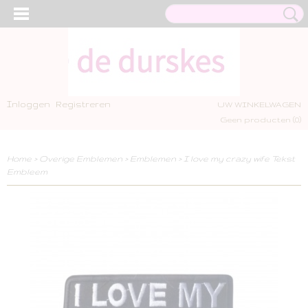
Inloggen
Registreren
UW WINKELWAGEN
Geen producten
(0)
Home
>
Overige Emblemen
>
Emblemen
>
I love my crazy wife Tekst
Embleem