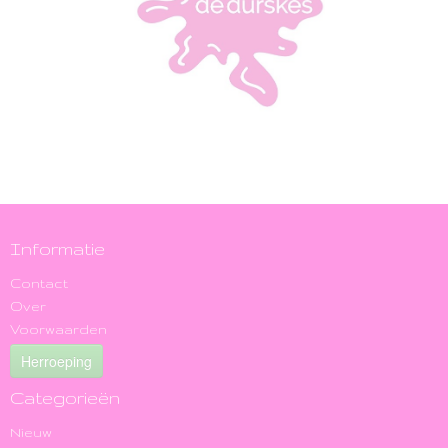
Informatie
Contact
Over
Voorwaarden
Herroeping
Categorieën
Nieuw