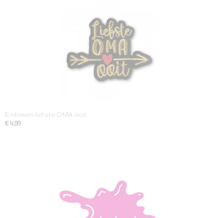
Embleem liefste OMA ooit
€ 4,99