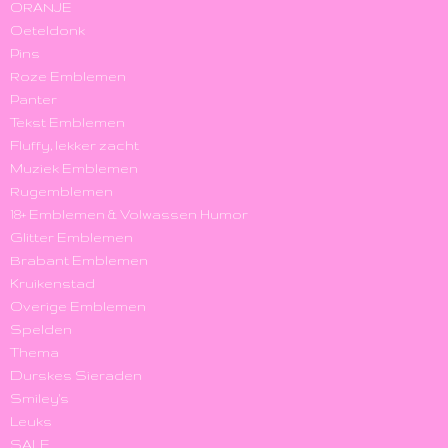
ORANJE
Oeteldonk
Pins
Roze Emblemen
Panter
Tekst Emblemen
Fluffy, lekker zacht
Muziek Emblemen
Rugemblemen
18+ Emblemen & Volwassen Humor
Glitter Emblemen
Brabant Emblemen
Kruikenstad
Overige Emblemen
Spelden
Thema
Durskes Sieraden
Smiley's
Leuks
SALE