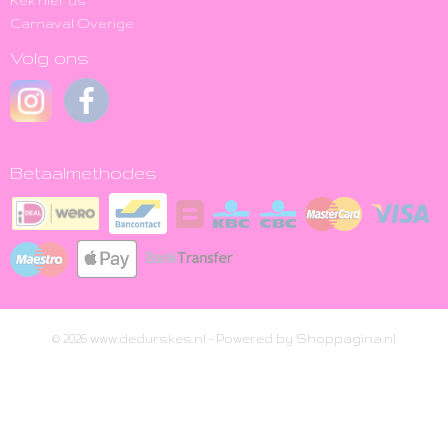
Kek hier us
Carnaval Overige
Volg ons
Betaalmethodes
© 2026 www.dedurskes.nl - Powered by Shoppagina.nl