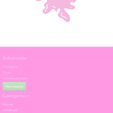
Informatie
Contact
Over
Voorwaarden
Herroeping
Categorieën
Nieuw
ORANJE