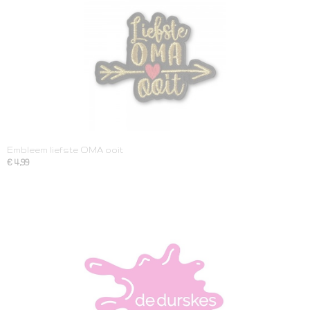
Embleem liefste OMA ooit
€ 4,99