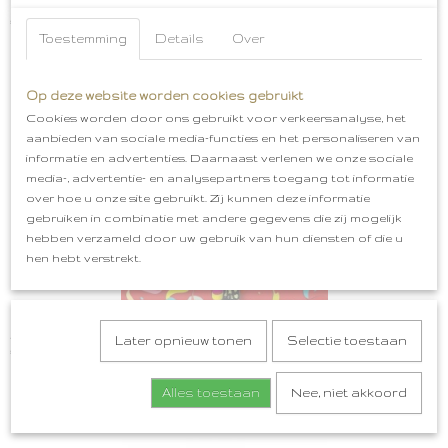
Embleem spijt is voor later liever een kater
€ 5,99
Toestemming
Details
Over
Op deze website worden cookies gebruikt
Cookies worden door ons gebruikt voor verkeersanalyse, het
aanbieden van sociale media-functies en het personaliseren van
informatie en advertenties. Daarnaast verlenen we onze sociale
media-, advertentie- en analysepartners toegang tot informatie
over hoe u onze site gebruikt. Zij kunnen deze informatie
gebruiken in combinatie met andere gegevens die zij mogelijk
hebben verzameld door uw gebruik van hun diensten of die u
hen hebt verstrekt.
Als ik terug kon in de tijd Embleem
Later opnieuw tonen
Selectie toestaan
€ 5,99
Alles toestaan
Nee, niet akkoord