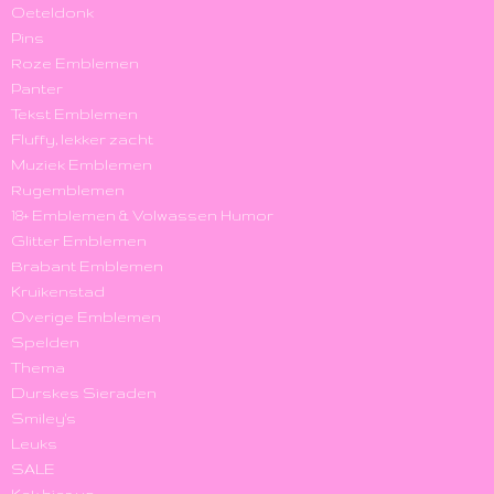
Oeteldonk
Pins
Roze Emblemen
Panter
Tekst Emblemen
Fluffy, lekker zacht
Muziek Emblemen
Rugemblemen
18+ Emblemen & Volwassen Humor
Glitter Emblemen
Brabant Emblemen
Kruikenstad
Overige Emblemen
Spelden
Thema
Durskes Sieraden
Smiley's
Leuks
SALE