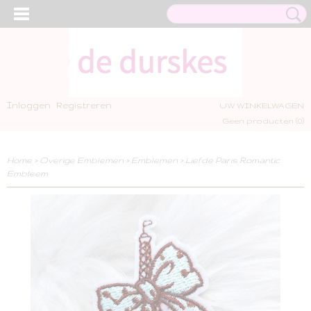
Inloggen
Registreren
UW WINKELWAGEN
Geen producten
(0)
Home
>
Overige Emblemen
>
Emblemen
>
Liefde Paris Romantic
Embleem