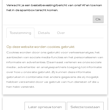
Verwacht je een bestelbevesting/bericht van ons? Af en toe kan
Ook interessant
het in de spambox terecht komen.
Ok
Toestemming
Details
Over
Op deze website worden cookies gebruikt
Cookies worden door ons gebruikt voor verkeersanalyse, het
aanbieden van sociale media-functies en het personaliseren van
informatie en advertenties. Daarnaast verlenen we onze sociale
media-, advertentie- en analysepartners toegang tot informatie
Wegwijzer Naar de klôte Embleem Roze
over hoe u onze site gebruikt. Zij kunnen deze informatie
€ 5,50
gebruiken in combinatie met andere gegevens die zij mogelijk
hebben verzameld door uw gebruik van hun diensten of die u
hen hebt verstrekt.
Later opnieuw tonen
Selectie toestaan