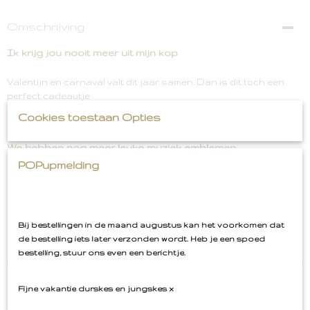
Omschrijving
Ik krijg jou nooit meer uit mijn kop
Valentijn en carnaval valt dit jaar samen. Dan is dit toch een
perfect cadeautje
Cookies toestaan Opties
afm 7 cm breed
We hebben nog meer leuke muziek emblemen.
POPupmelding
Bij bestellingen in de maand augustus kan het voorkomen dat
de bestelling iets later verzonden wordt. Heb je een spoed
bestelling, stuur ons even een berichtje.
Fijne vakantie durskes en jungskes x