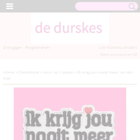
Inloggen
Registreren
UW WINKELWAGEN
Geen producten
(0)
Home
>
Oeteldonk
>
Veur op 't jeske
>
Ik krijg jou nooit meer uit mijn
kop