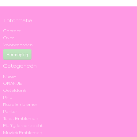
Informatie
Contact
Over
Voorwaarden
Herroeping
Categorieën
Nieuw
ORANJE
Oeteldonk
Pins
Roze Emblemen
Panter
Tekst Emblemen
Fluffy, lekker zacht
Muziek Emblemen