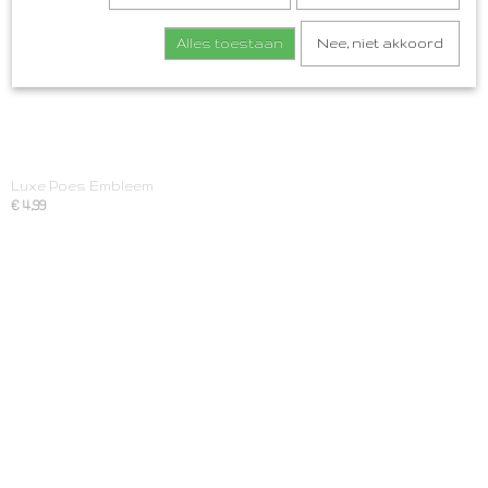
Alles toestaan
Nee, niet akkoord
Luxe Poes Embleem
€ 4,99