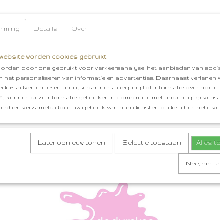
mming
Details
Over
website worden cookies gebruikt
orden door ons gebruikt voor verkeersanalyse, het aanbieden van socia
en het personaliseren van informatie en advertenties. Daarnaast verlenen
edia-, advertentie- en analysepartners toegang tot informatie over hoe u 
 Zij kunnen deze informatie gebruiken in combinatie met andere gegevens d
hebben verzameld door uw gebruik van hun diensten of die u hen hebt ver
Later opnieuw tonen
Selectie toestaan
Alles 
Nee, niet 