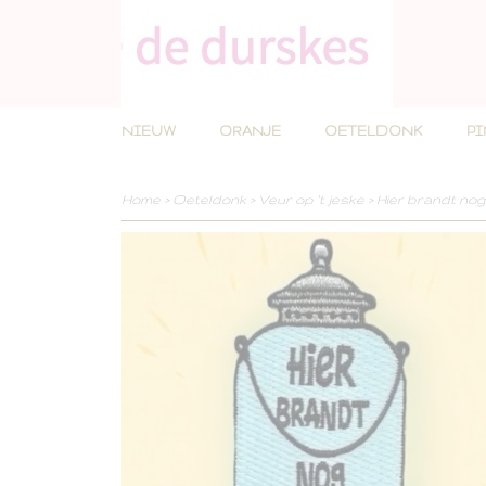
NIEUW
ORANJE
OETELDONK
P
Home
>
Oeteldonk
>
Veur op 't jeske
>
Hier brandt nog