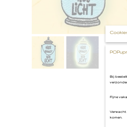
Cookie
POPupm
Bij beste
verzonden
Fijne vak
Verwacht 
komen.