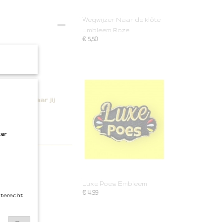
Wegwijzer Naar de klôte
Embleem Roze
€ 5,50
t... want waar jij
ter
Luxe Poes Embleem
€ 4,99
 terecht