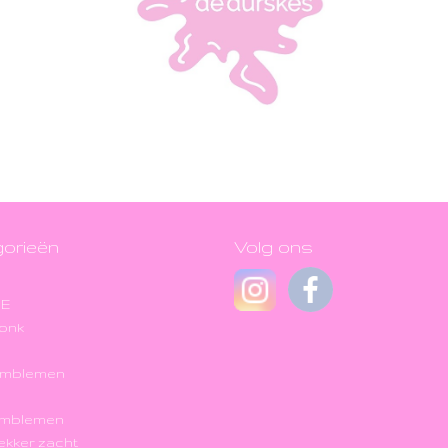
orieën
Volg ons
JE
onk
Emblemen
Emblemen
 lekker zacht