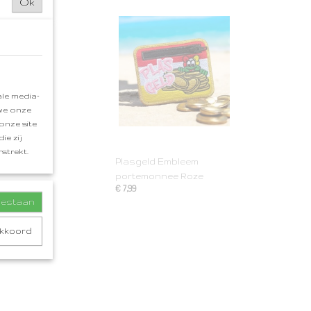
Ok
le media-
 we onze
onze site
ie zij
strekt.
Plasgeld Embleem
portemonnee Roze
€ 7,99
toestaan
akkoord