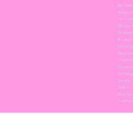
Muzie
Rugem
18+ Em
Glitte
Braba
Kruike
Overig
Speld
Thema
Durske
Smiley
Leuks
SALE
Kek hie
Carnav