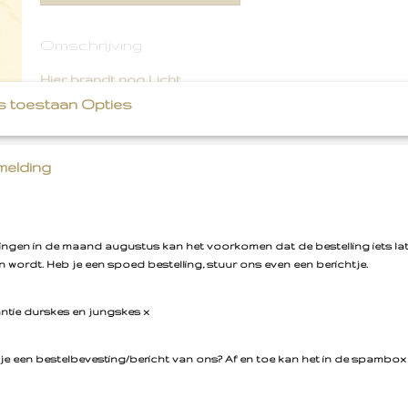
Omschrijving
Hier brandt nog Licht
s toestaan Opties
Glow in the Dark Embleem!
elding
Jaaaa...... dit lampje geeft licht in het donker, hoe leuk is da
bent daar brandt nog licht
llingen in de maand augustus kan het voorkomen dat de bestelling iets la
Dit embleem is 8 cm hoog
 wordt. Heb je een spoed bestelling, stuur ons even een berichtje.
antie durskes en jungskes x
je een bestelbevesting/bericht van ons? Af en toe kan het in de spambox