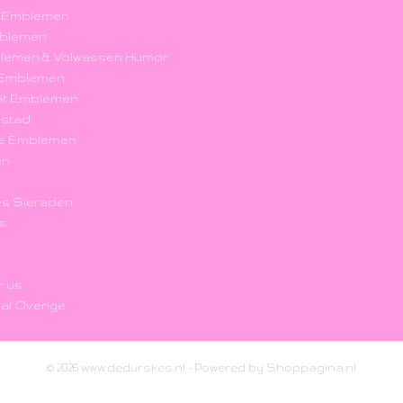
k Emblemen
blemen
blemen & Volwassen Humor
r Emblemen
nt Emblemen
nstad
e Emblemen
en
s Sieraden
's
r us
al Overige
© 2026 www.dedurskes.nl - Powered by Shoppagina.nl