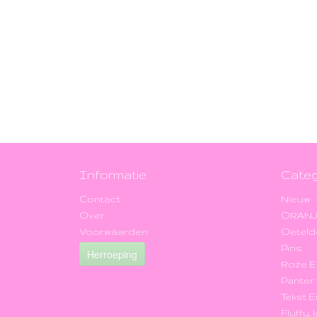
Informatie
Categ
Contact
Nieuw
Over
ORAN
Voorwaarden
Oeteld
Pins
Herroeping
Roze 
Panter
Tekst 
Fluffy,