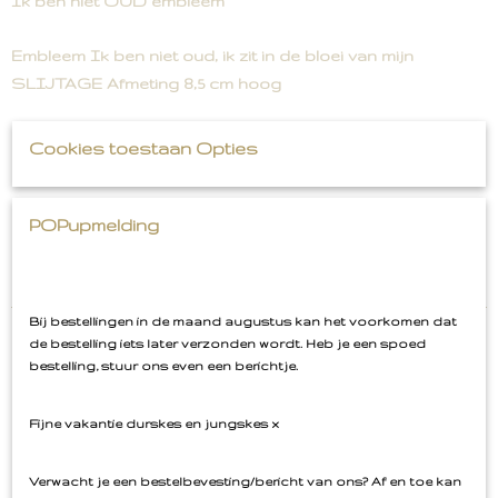
Ik ben niet OUD embleem
Embleem Ik ben niet oud, ik zit in de bloei van mijn
SLIJTAGE Afmeting 8,5 cm hoog
Cookies toestaan Opties
POPupmelding
Bij bestellingen in de maand augustus kan het voorkomen dat
de bestelling iets later verzonden wordt. Heb je een spoed
bestelling, stuur ons even een berichtje.
Ook interessant
Fijne vakantie durskes en jungskes x
Verwacht je een bestelbevesting/bericht van ons? Af en toe kan