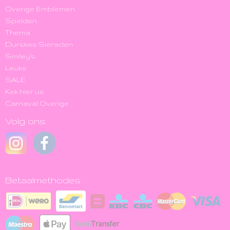
Overige Emblemen
Spelden
Thema
Durskes Sieraden
Smiley's
Leuks
SALE
Kek hier us
Carnaval Overige
Volg ons
Betaalmethodes