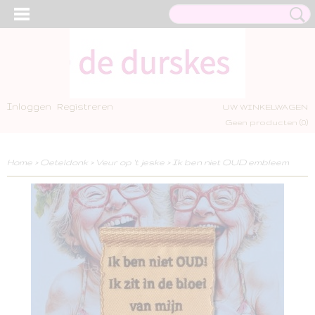
Inloggen
Registreren
UW WINKELWAGEN
Geen producten
(0)
Home
>
Oeteldonk
>
Veur op 't jeske
>
Ik ben niet OUD embleem