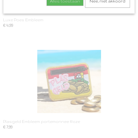
Alles toestaan
Nee, niet akkoord
Luxe Poes Embleem
€ 4,99
Plasgeld Embleem portemonnee Roze
€ 7,99