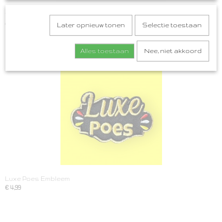
Wegwijzer Naar de klôte Embleem Roze
€ 5,50
Later opnieuw tonen
Selectie toestaan
Alles toestaan
Nee, niet akkoord
Luxe Poes Embleem
€ 4,99