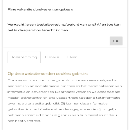
#smurf #smurfen #desmurfen #emblemen
Fijne vakantie durskes en jungskes x
Product niet op voorraad of niet voldoende? Stuur ons
een bericht via het contactformulier, v
Verwacht je een bestelbevesting/bericht van ons? Af en toe kan
aak kunnen we het
het in de spambox terecht komen.
voor je regelen!
Ok
Toestemming
Details
Over
Ook interessant
Op deze website worden cookies gebruikt
Cookies worden door ons gebruikt voor verkeersanalyse, het
aanbieden van sociale media-functies en het personaliseren van
informatie en advertenties. Daarnaast verlenen we onze sociale
media-, advertentie- en analysepartners toegang tot informatie
over hoe u onze site gebruikt. Zij kunnen deze informatie
gebruiken in combinatie met andere gegevens die zij mogelijk
hebben verzameld door uw gebruik van hun diensten of die u
hen hebt verstrekt.