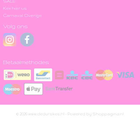
SALE
Kek hier us
Carnaval Overige
Volg ons
Betaalmethodes
© 2026 www.dedurskes.nl - Powered by Shoppagina.nl