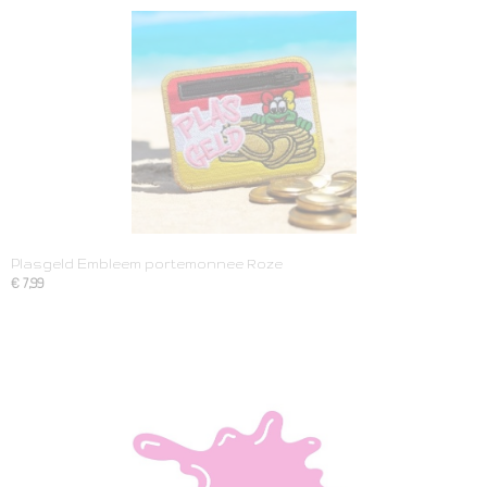
Plasgeld Embleem portemonnee Roze
€ 7,99