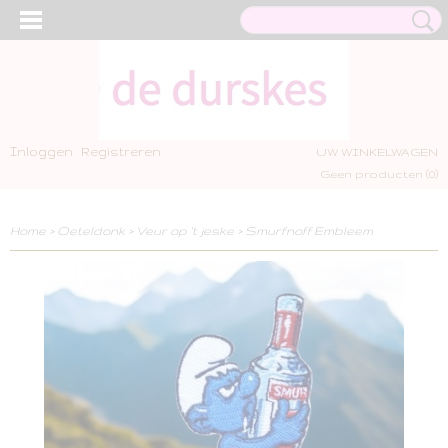
Inloggen
Registreren
UW WINKELWAGEN
Geen producten
(0)
Home
>
Oeteldonk
>
Veur op 't jeske
>
Smurfnoff Embleem