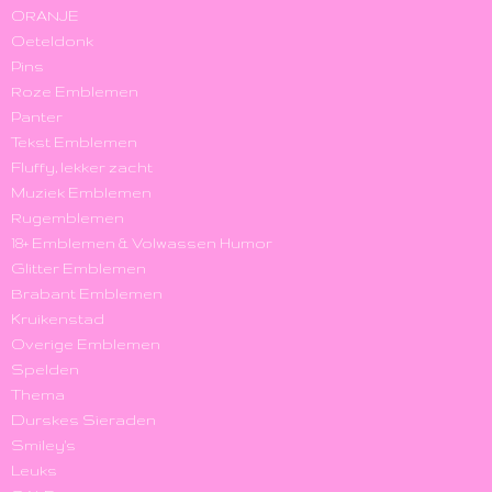
ORANJE
Oeteldonk
Pins
Roze Emblemen
Panter
Tekst Emblemen
Fluffy, lekker zacht
Muziek Emblemen
Rugemblemen
18+ Emblemen & Volwassen Humor
Glitter Emblemen
Brabant Emblemen
Kruikenstad
Overige Emblemen
Spelden
Thema
Durskes Sieraden
Smiley's
Leuks