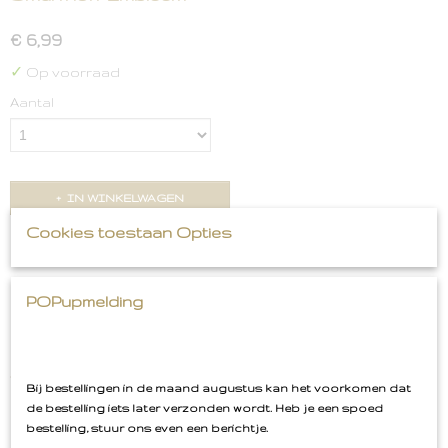
€ 6,99
✓
Op voorraad
Aantal
IN WINKELWAGEN
Cookies toestaan Opties
Omschrijving
Smurfnoff Embleem
POPupmelding
Ook lekker aan de smurfnoff... daar wordt je zooo smurfig
van... haha
Bij bestellingen in de maand augustus kan het voorkomen dat
afm: 9 cm hoog
de bestelling iets later verzonden wordt. Heb je een spoed
bestelling, stuur ons even een berichtje.