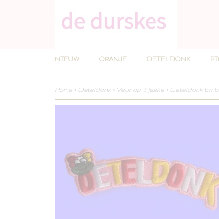
NIEUW
ORANJE
OETELDONK
P
Home
>
Oeteldonk
>
Veur op 't jeske
>
Oeteldonk Emb