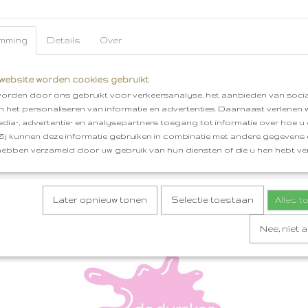
mming
Details
Over
website worden cookies gebruikt
orden door ons gebruikt voor verkeersanalyse, het aanbieden van socia
en het personaliseren van informatie en advertenties. Daarnaast verlenen
edia-, advertentie- en analysepartners toegang tot informatie over hoe u 
 Zij kunnen deze informatie gebruiken in combinatie met andere gegevens d
hebben verzameld door uw gebruik van hun diensten of die u hen hebt ver
Later opnieuw tonen
Selectie toestaan
Alles 
Nee, niet 