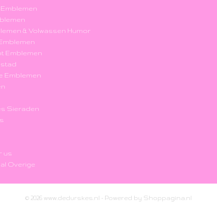
k Emblemen
blemen
blemen & Volwassen Humor
r Emblemen
nt Emblemen
nstad
e Emblemen
en
s Sieraden
's
r us
al Overige
© 2026 www.dedurskes.nl - Powered by Shoppagina.nl