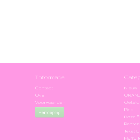
Informatie
Categ
Contact
Nieuw
Over
ORAN
Voorwaarden
Oeteld
Pins
Herroeping
Roze 
Panter
Tekst 
Fluffy,