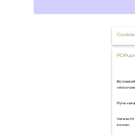
Cookie
POPupm
Bij beste
verzonden
Fijne vak
Verwacht 
komen.