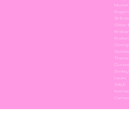
Muzie
Rugem
18+ Em
Glitte
Braba
Kruike
Overig
Speld
Thema
Durske
Smiley
Leuks
SALE
Kek hie
Carnav