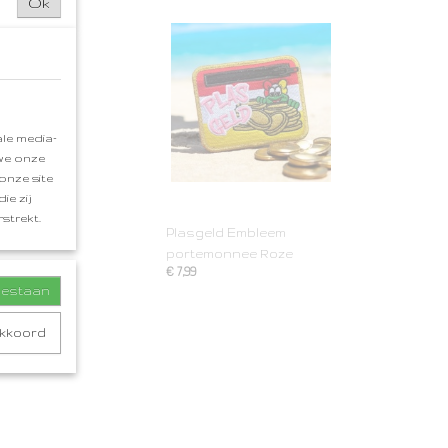
Ok
le media-
 we onze
onze site
ie zij
strekt.
Plasgeld Embleem
portemonnee Roze
€ 7,99
toestaan
akkoord