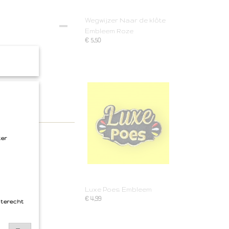
Wegwijzer Naar de klôte
Embleem Roze
€ 5,50
ter
Luxe Poes Embleem
€ 4,99
 terecht