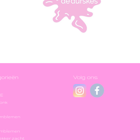
orieën
Volg ons
JE
onk
Emblemen
Emblemen
 lekker zacht