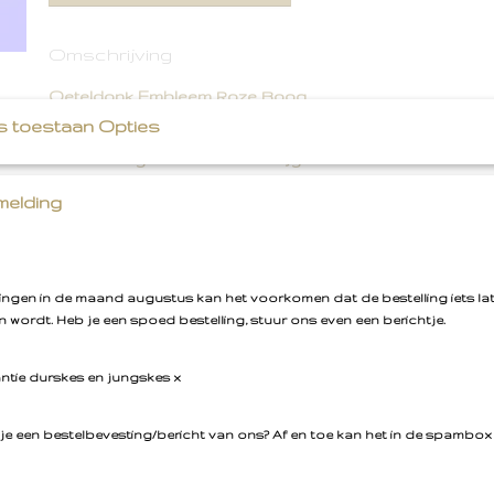
Omschrijving
Oeteldonk Embleem Roze Boog
s toestaan Opties
Leuke boog emblemen. Verkrijgbaar in 3 versies.
10 cm groot
elding
Ook verkrijgbaar als rugembleem!
llingen in de maand augustus kan het voorkomen dat de bestelling iets la
 wordt. Heb je een spoed bestelling, stuur ons even een berichtje.
antie durskes en jungskes x
je een bestelbevesting/bericht van ons? Af en toe kan het in de spambox