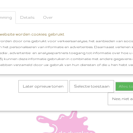
mming
Details
Over
website worden cookies gebruikt
orden door ons gebruikt voor verkeersanalyse, het aanbieden van socia
en het personaliseren van informatie en advertenties. Daarnaast verlenen
edia-, advertentie- en analysepartners toegang tot informatie over hoe u 
 Zij kunnen deze informatie gebruiken in combinatie met andere gegevens d
hebben verzameld door uw gebruik van hun diensten of die u hen hebt ver
Later opnieuw tonen
Selectie toestaan
Alles 
Nee, niet 