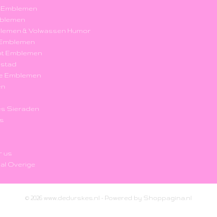
k Emblemen
blemen
blemen & Volwassen Humor
r Emblemen
nt Emblemen
nstad
e Emblemen
en
s Sieraden
's
r us
al Overige
© 2026 www.dedurskes.nl - Powered by Shoppagina.nl