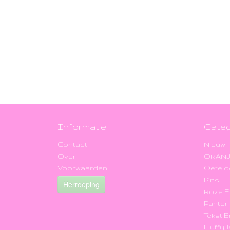
Informatie
Categ
Contact
Nieuw
Over
ORAN
Voorwaarden
Oeteld
Pins
Herroeping
Roze 
Panter
Tekst 
Fluffy,