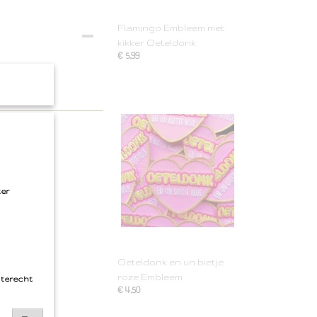
Flamingo Embleem met
kikker Oeteldonk
€ 5,99
ter
Oeteldonk en un bietje
roze Embleem
 terecht
€ 4,50