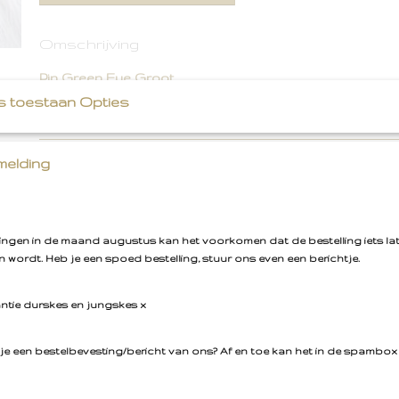
Omschrijving
Pin Green Eye Groot
s toestaan Opties
elding
llingen in de maand augustus kan het voorkomen dat de bestelling iets la
 wordt. Heb je een spoed bestelling, stuur ons even een berichtje.
antie durskes en jungskes x
je een bestelbevesting/bericht van ons? Af en toe kan het in de spambox