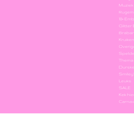
Muzie
Rugem
18+ Em
Glitte
Braba
Kruike
Overig
Speld
Thema
Durske
Smiley
Leuks
SALE
Kek hie
Carnav