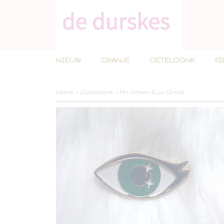
NIEUW
ORANJE
OETELDONK
P
Home
>
Oeteldonk
>
Pin Green Eye Groot