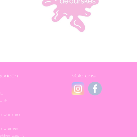
orieën
Volg ons
JE
onk
Emblemen
Emblemen
 lekker zacht