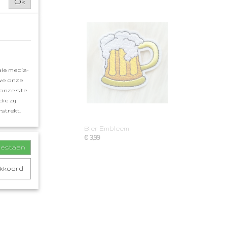
Ok
le media-
 we onze
onze site
ie zij
strekt.
Bier Embleem
€ 3,99
toestaan
akkoord