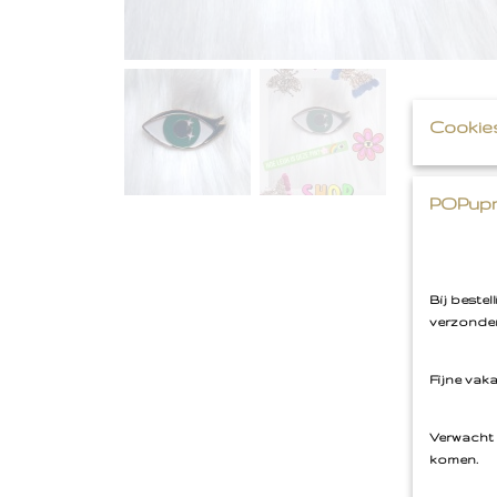
Cookie
POPupm
Bij beste
verzonden
Fijne vak
Verwacht 
komen.