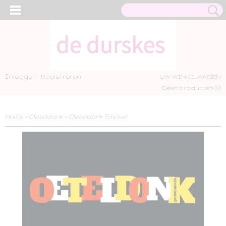
Inloggen
Registreren
UW WINKELWAGEN
Geen producten
(0)
Home
>
Oeteldonk
>
Oeteldonk Sticker