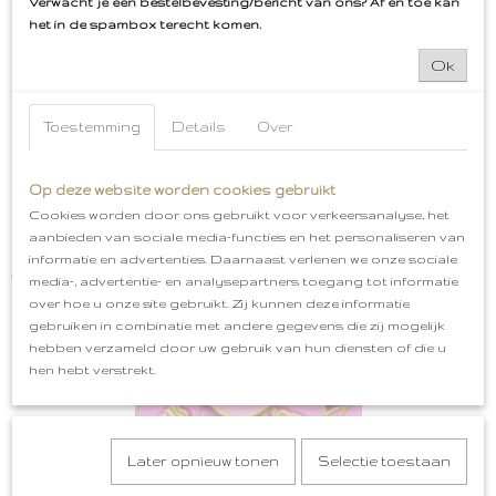
Verwacht je een bestelbevesting/bericht van ons? Af en toe kan
het in de spambox terecht komen.
Ok
Toestemming
Details
Over
Op deze website worden cookies gebruikt
Cookies worden door ons gebruikt voor verkeersanalyse, het
aanbieden van sociale media-functies en het personaliseren van
Flamingo Embleem met kikker Oeteldonk
informatie en advertenties. Daarnaast verlenen we onze sociale
€ 5,99
media-, advertentie- en analysepartners toegang tot informatie
over hoe u onze site gebruikt. Zij kunnen deze informatie
gebruiken in combinatie met andere gegevens die zij mogelijk
hebben verzameld door uw gebruik van hun diensten of die u
hen hebt verstrekt.
Later opnieuw tonen
Selectie toestaan