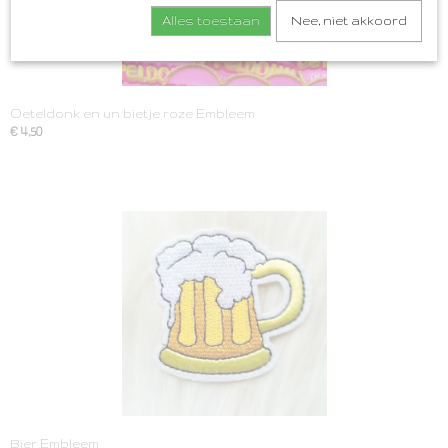
Alles toestaan
Nee, niet akkoord
Oeteldonk en un bietje roze Embleem
€ 4,50
Bier Embleem