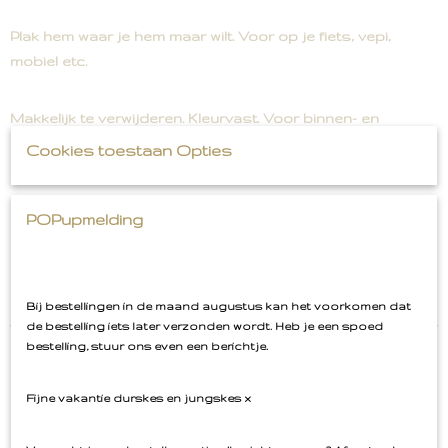
Plak hem waar je hem maar wilt. Voor op je fiets, vepi,
mobiel etc.
Makkelijk te verwijderen. Kleurvast. Voor binnen- en
buitengebruik.
Cookies toestaan Opties
8,5 bij 5,5 cm
POPupmelding
Bij bestellingen in de maand augustus kan het voorkomen dat
de bestelling iets later verzonden wordt. Heb je een spoed
bestelling, stuur ons even een berichtje.
Fijne vakantie durskes en jungskes x
Ook interessant