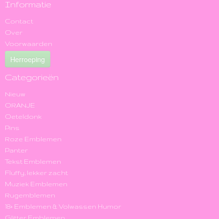
Informatie
Contact
Over
Voorwaarden
Herroeping
Categorieën
Nieuw
ORANJE
Oeteldonk
Pins
Roze Emblemen
Panter
Tekst Emblemen
Fluffy, lekker zacht
Muziek Emblemen
Rugemblemen
18+ Emblemen & Volwassen Humor
Glitter Emblemen