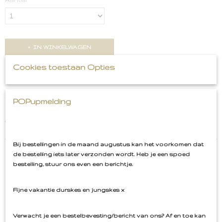
IN WINKELWAGEN
Cookies toestaan Opties
Omschrijving
Armband Ribbel Goud
POPupmelding
Je krijgt 1 Goudkleurige Armband
RVS
Bij bestellingen in de maand augustus kan het voorkomen dat
de bestelling iets later verzonden wordt. Heb je een spoed
bestelling, stuur ons even een berichtje.
Ook interessant
Fijne vakantie durskes en jungskes x
Verwacht je een bestelbevesting/bericht van ons? Af en toe kan