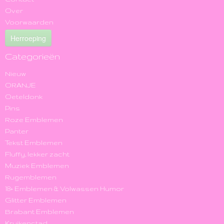
Over
Voorwaarden
Herroeping
Categorieën
Nieuw
ORANJE
Oeteldonk
Pins
Roze Emblemen
Panter
Tekst Emblemen
Fluffy, lekker zacht
Muziek Emblemen
Rugemblemen
18+ Emblemen & Volwassen Humor
Glitter Emblemen
Brabant Emblemen
Kruikenstad