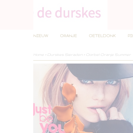
NIEUW
ORANJE
OETELDONK
P
Home
>
Durskes Sieraden
>
Oorbel Oranje Summer