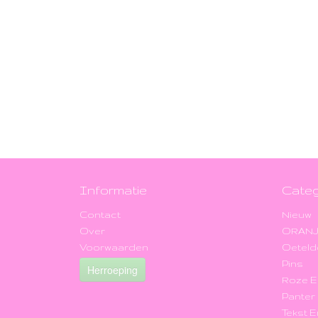
Informatie
Categ
Contact
Nieuw
Over
ORAN
Voorwaarden
Oeteld
Pins
Herroeping
Roze 
Panter
Tekst 