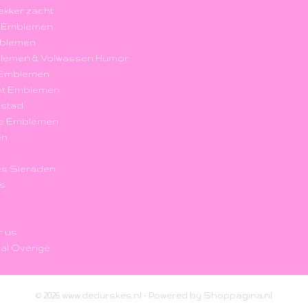
 lekker zacht
k Emblemen
blemen
blemen & Volwassen Humor
r Emblemen
nt Emblemen
nstad
e Emblemen
en
s Sieraden
's
r us
al Overige
© 2026 www.dedurskes.nl - Powered by Shoppagina.nl