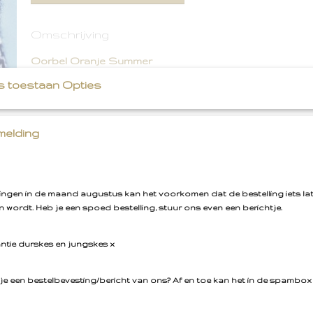
Omschrijving
Oorbel Oranje Summer
s toestaan Opties
Steker. 1 oorbel (geen paar)
elding
llingen in de maand augustus kan het voorkomen dat de bestelling iets la
 wordt. Heb je een spoed bestelling, stuur ons even een berichtje.
antie durskes en jungskes x
je een bestelbevesting/bericht van ons? Af en toe kan het in de spambox