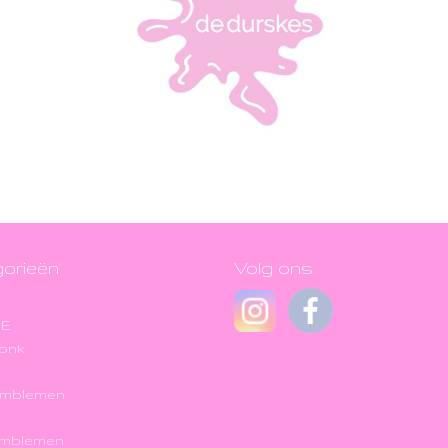
orieën
Volg ons
JE
onk
Emblemen
Emblemen