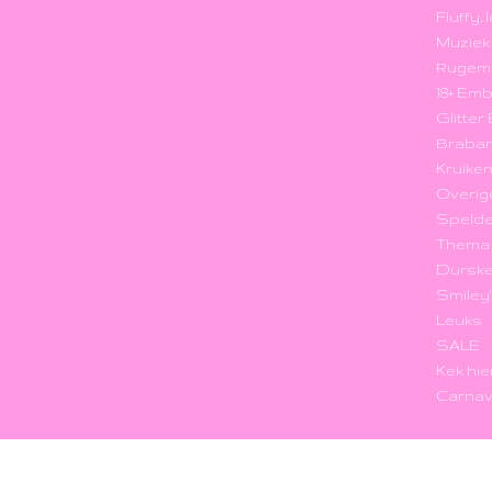
Fluffy,
Muzie
Rugem
18+ Em
Glitte
Braba
Kruike
Overig
Speld
Thema
Durske
Smiley
Leuks
SALE
Kek hie
Carnav