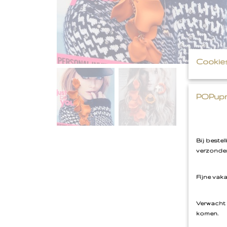
Cookie
POPupm
Bij beste
verzonden
Fijne vak
Verwacht 
komen.