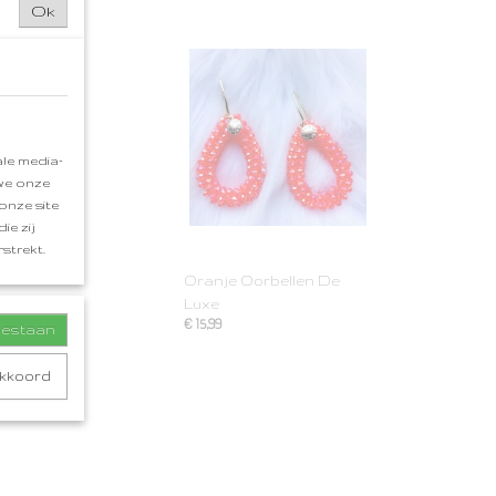
Ok
le media-
 we onze
onze site
ie zij
strekt.
Oranje Oorbellen De
Luxe
€ 15,99
toestaan
akkoord